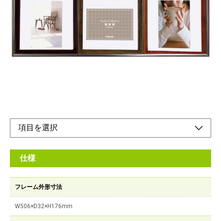
3種類の作品を、並べて飾ることができるフォトフ
レーム
メーカー希望小売価格：
¥3,450
+ 税
正方形フレームで縦・横自由にお使いいただけます。
オンラインショップ
仕様
フレーム外形寸法
W506×D32×H176mm