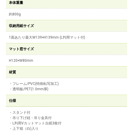
本体重量
約800g
収納用紙サイズ
1面あたり最大W139×H139mm (L判用マット付)
マット窓サイズ
H120×W80mm
材質
・フレーム/PVC(特殊転写加工)
・透明板/PET(1.0mm厚)
仕様
・スタンド付
・吊り下げ紐・吊り金具付
・L判用Vカットマット台紙3枚付
・上下箱（白)入り