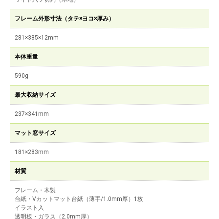
フレーム外形寸法（タテ×ヨコ×厚み）
281×385×12mm
本体重量
590g
最大収納サイズ
237×341mm
マット窓サイズ
181×283mm
材質
フレーム・木製
台紙・Vカットマット台紙（薄手/1.0mm厚）1枚
イラスト入
透明板・ガラス（2.0mm厚）