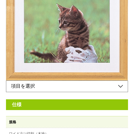
木製写真額縁（角型）
メーカー希望小売価格：
¥1,750
+ 税
生産終了品
フォトマットにVカット台紙を使用しています。
仕様
規格
ワイド六ツ切判（木地）