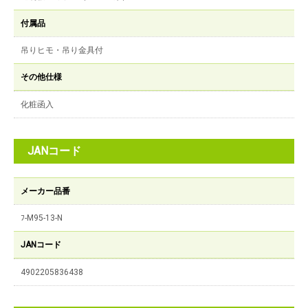
付属品
吊りヒモ・吊り金具付
その他仕様
化粧函入
JANコード
メーカー品番
ﾌ-M95-13-N
JANコード
4902205836438