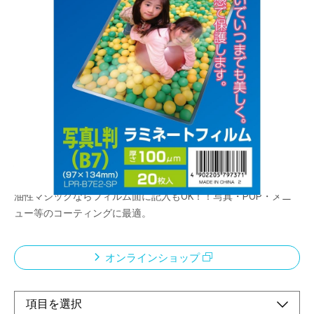
従来品にくらべサイズ的な余裕を省き、原稿に対
しジャストサイズに加工されたフィルムです。焼
却しても有害物質が発生しない地球環境に優しい
ラミネートフィルムです。柔らかく手になじむ厚
みの100μmです。
メーカー希望小売価格：
オープン
ハリのあるPET材ベースのフィルムメガピクセルフォトをワンラ
ンク上の仕上がりに美しく長もち●水に強い！！汚れに強い！！●
油性マジックならフィルム面に記入もOK！！写真・POP・メニ
ュー等のコーティングに最適。
オンラインショップ