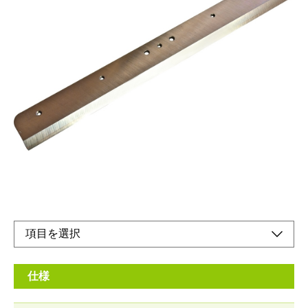
大型裁断機 A4 NSD-OA4W用 替刃です。
メーカー希望小売価格：
¥8,070
+ 税
生産終了品
大型裁断機 A4 NSD-OA4W用 交換用の替刃です。
取扱説明書
仕様