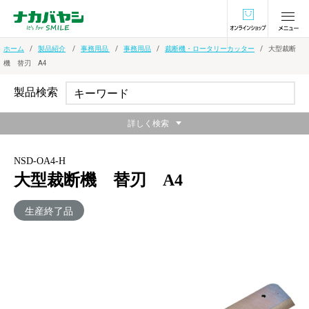
オンラインショ
ホーム
製品紹介
事務用品
事務用品
裁断機・ロータリーカッター
大型裁断
機 替刃 A4
製品検索
詳しく検索
NSD-OA4-H
大型裁断機 替刃 A4
生産終了品