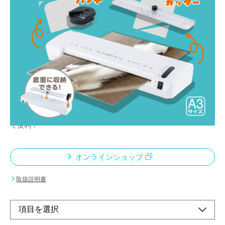
カットも仕上げもこれ一台、幅広いフィルム厚に
対応したマルチモデル
メーカー希望小売価格：
¥9,800
+ 税
スライドカッター&コーナーパンチ付きでオリジナルカード、
POPやオリジナルカード作りに便利！
スライドカッターとコーナーパンチは使わないとき本体底面にス
ッキリ収納できて便利！
75〜250μmのフィルム厚に対応。幅広い厚みのフィルムを使え
て便利！
オンラインショップ
取扱説明書