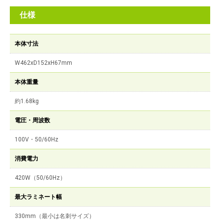
仕様
本体寸法
W462xD152xH67mm
本体重量
約1.68kg
電圧・周波数
100V・50/60Hz
消費電力
420W（50/60Hz）
最大ラミネート幅
330mm（最小は名刺サイズ）