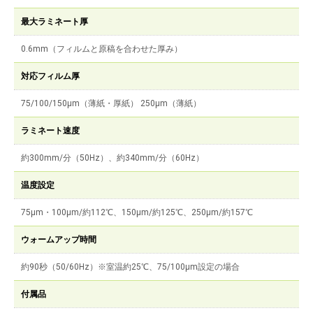
最大ラミネート厚
0.6mm（フィルムと原稿を合わせた厚み）
対応フィルム厚
75/100/150μm（薄紙・厚紙） 250μm（薄紙）
ラミネート速度
約300mm/分（50Hz）、約340mm/分（60Hz）
温度設定
75μm・100μm/約112℃、150μm/約125℃、250μm/約157℃
ウォームアップ時間
約90秒（50/60Hz）※室温約25℃、75/100μm設定の場合
付属品