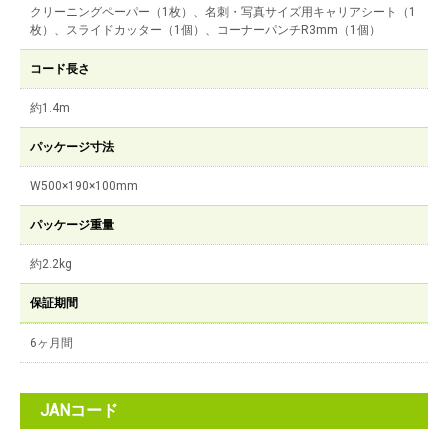
クリーニングペーパー（1枚）、名刺・写真サイズ用キャリアシート（1
枚）、スライドカッター（1個）、コーナーパンチR3mm（1個）
コード長さ
約1.4m
パッケージ寸法
W500×190×100mm
パッケージ重量
約2.2kg
保証期間
6ヶ月間
JANコード