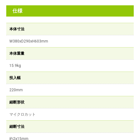
仕様
本体寸法
W380xD290xH603mm
本体重量
15.9kg
投入幅
220mm
細断形状
マイクロカット
細断寸法
約2x15mm