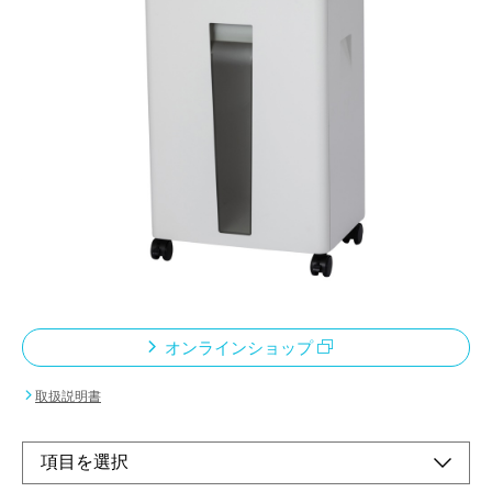
中型機で最速細断。A4を約3秒で細断。※当社従
来品との比較。
メーカー希望小売価格：
¥62,700
+ 税
細かく刻めるマイクロカットのハイセキュリティータイプ。
耳障りなモーター音を抑えた静音仕様。
1分間に約121・145枚（50・60Hz）の細断が可能。※当社理論
値。
過負荷検知後のオートリバース(自動逆転)機能付き。"
オンラインショップ
取扱説明書