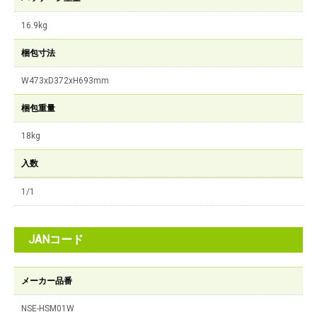
16.9kg
梱包寸法
W473xD372xH693mm
梱包重量
18kg
入数
1/1
JANコード
メーカー品番
NSE-HSM01W