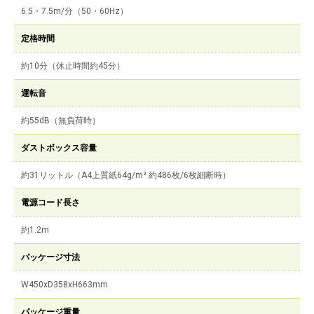
6.5・7.5m/分（50・60Hz）
定格時間
約10分（休止時間約45分）
運転音
約55dB（無負荷時）
ダストボックス容量
約31リットル（A4上質紙64g/m² 約486枚/6枚細断時）
電源コード長さ
約1.2m
パッケージ寸法
W450xD358xH663mm
パッケージ重量