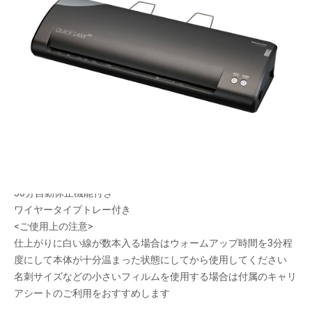
フィルム巻き込み防止構造を搭載したクイックラ
ミの4本ローラー機
メーカー希望小売価格：
オープン
ウォームアップ時間40秒、A4加工速度45秒で素早くラミネート
ができます
100μm・150μmフィルム対応 ※150μmは薄紙のみ
最適な温度設定が可能な周波数自動検知付き
リバーススイッチ機能付き
30分自動休止機能付き
ワイヤータイプトレー付き
<ご使用上の注意>
仕上がりに白い線が数本入る場合はウォームアップ時間を3分程
度にして本体が十分温まった状態にしてから使用してください
名刺サイズなどの小さいフィルムを使用する場合は付属のキャリ
アシートのご利用をおすすめします