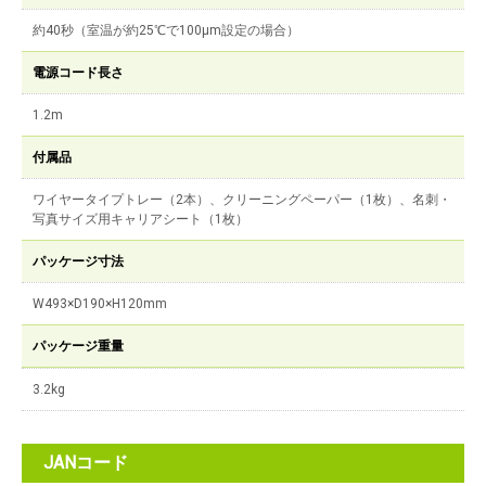
約40秒（室温が約25℃で100μm設定の場合）
電源コード長さ
1.2m
付属品
ワイヤータイプトレー（2本）、クリーニングペーパー（1枚）、名刺・
写真サイズ用キャリアシート（1枚）
パッケージ寸法
W493×D190×H120mm
パッケージ重量
3.2kg
JANコード