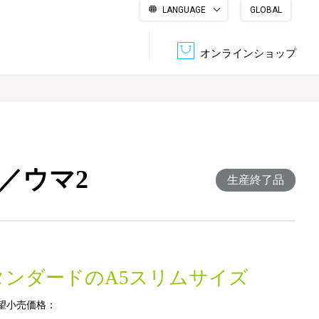
LANGUAGE
GLOBAL
English
繁體中文
简体中文
한국어
日本語
オンラインショップ
文書管理・機密抹消
会社概要
収納・整理用品
ファニチャー
／ウマ2
DPS（データ・プリント・サービス）
認証一覧
生産終了品
筆記具
パソコン周辺機器
サステナブルな紙器製品「asue（あすえ）」
ボード用品
事務用品
タンダードのA5スリムサイズ
キャラクター・
学童用品
シリーズ商品
望小売価格：