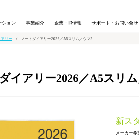
ーション
事業紹介
企業・IR情報
サポート・お問い合せ
イアリー
ノートダイアリー2026／A5スリム／ウマ2
レーム・
シュレッダ・
図書館ソリューション
経営方針
ラミネータ
ダイアリー2026／A5スリム
ファイル・
学校ソリューション
沿革
紙製品
ホルダー用品
総務＋クリエイティブ
採用情報
連
デジタルカメラ関連
新ス
デジタル文具
メーカー希