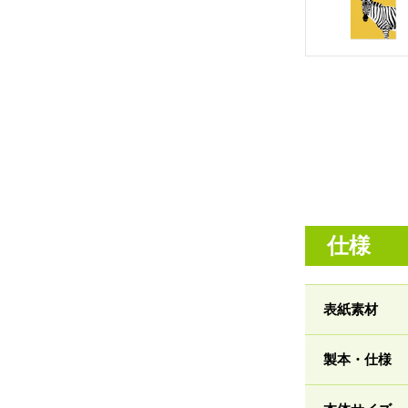
仕様
表紙素材
製本・仕様