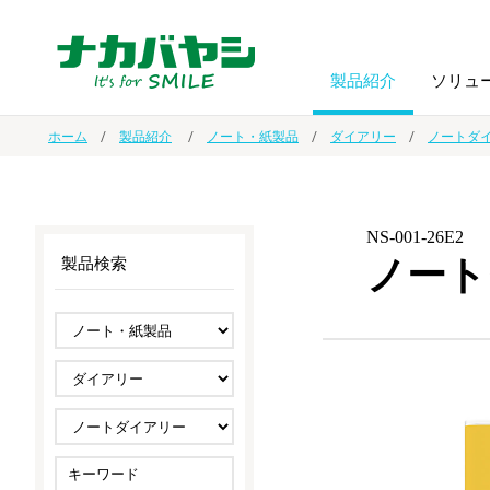
製品紹介
ソリュ
ホーム
製品紹介
ノート・紙製品
ダイアリー
ノートダ
フォトフ
BPO
トップメッセージ
（ビジネス・プロセス・アウトソーシング）
アルバム
額縁
NS-001-26E2
ノート
製品検索
オーダー手帳・ノベルティ制作
IR情報
プリンタ用紙
ノート・
スマートフォン・
ドキュメントスキャニングサービス
サステナビリティ
ゲーム関
タブレット関連
導入事例
防災・
シルバー
セキュリティ用品