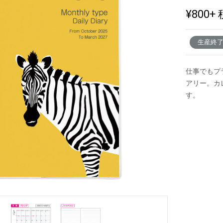
¥800
+ 
新製品一覧
生産終
仕事でもプ
アリー。カ
す。