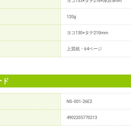
ヨコ133×タテ216×厚み5mm
120g
ヨコ130×タテ210mm
上質紙・64ページ
ード
NS-001-26E2
4902205770213