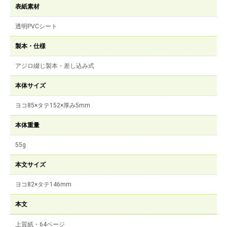
表紙素材
透明PVCシート
製本・仕様
アジロ綴じ製本・差し込み式
本体サイズ
ヨコ85×タテ152×厚み5mm
本体重量
55g
本文サイズ
ヨコ82×タテ146mm
本文
上質紙・64ページ