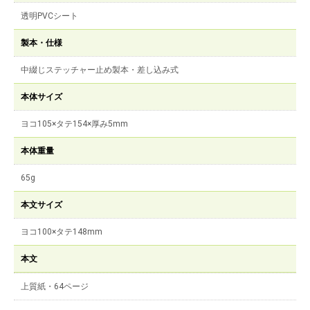
透明PVCシート
製本・仕様
中綴じステッチャー止め製本・差し込み式
本体サイズ
ヨコ105×タテ154×厚み5mm
本体重量
65g
本文サイズ
ヨコ100×タテ148mm
本文
上質紙・64ページ