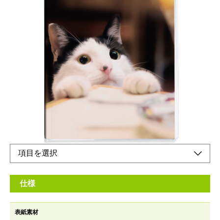
A6サイズの定番ノートダイアリー
メーカー希望小売価格：
¥550
+ 税
生産終了品
A6変形サイズ。本文はマンスリーとノートだけのシンプルな手
帳です。写真家 関由香さんの撮り下ろしフォト。
仕様
表紙素材