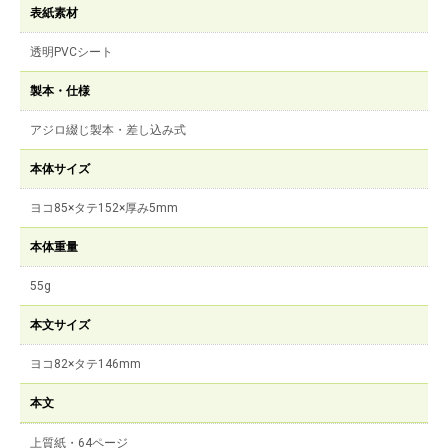
表紙素材
透明PVCシート
製本・仕様
アジロ綴じ製本・差し込み式
本体サイズ
ヨコ85×タテ152×厚み5mm
本体重量
55g
本文サイズ
ヨコ82×タテ146mm
本文
上質紙・64ページ