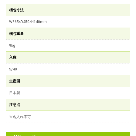
梱包寸法
W665×D450×H140mm
梱包重量
9kg
入数
5/40
生産国
日本製
注意点
※名入れ不可