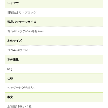
レイアウト
日曜始まり（ブロック）
製品パッケージサイズ
ヨコ441×タテ652×厚み2mm
本体サイズ
ヨコ425×タテ610
本体重量
55g
仕様
ヘッダー付OPP袋入り
本文
上質紙180kg・1枚