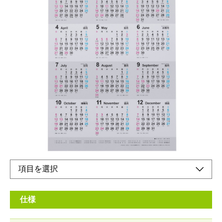
1枚で必要な情報を素早く把握できるポスタータイ
プのカレンダーです。
メーカー希望小売価格：
¥700
+ 税
生産終了品
日曜始まり、六曜・二十四節気・月相入り。
仕様