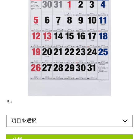
大きな文字で見やすく情報量も多いデザインで
す。
メーカー希望小売価格：
¥1,100
+ 税
生産終了品
壁掛けカレンダーはリング金具を使用せずリサイクル可能な仕様
になっております。FSC®認証製品。環境保全に寄与していま
す。