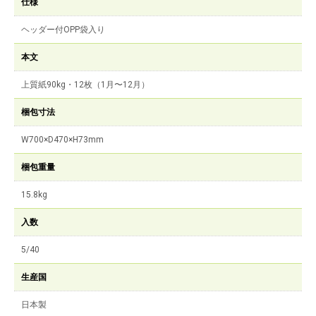
仕様
ヘッダー付OPP袋入り
本文
上質紙90kg・12枚（1月〜12月）
梱包寸法
W700×D470×H73mm
梱包重量
15.8kg
入数
5/40
生産国
日本製