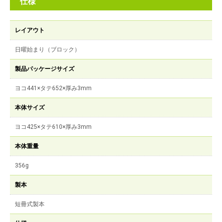
仕様
レイアウト
日曜始まり（ブロック）
製品パッケージサイズ
ヨコ441×タテ652×厚み3mm
本体サイズ
ヨコ425×タテ610×厚み3mm
本体重量
356g
製本
短冊式製本