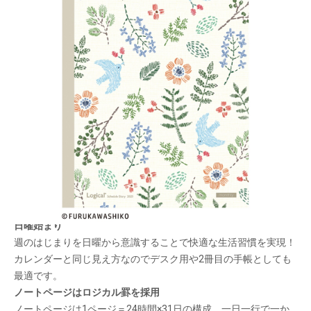
ロジカルノートタイプのスケジュール帳（月間ブ
ロック）。古川紙工イラストデザインの新柄が登
場。
メーカー希望小売価格：
¥550
+ 税
生産終了品
裏面も可愛いイラストデザイン！
日曜始まり
週のはじまりを日曜から意識することで快適な生活習慣を実現！
カレンダーと同じ見え方なのでデスク用や2冊目の手帳としても
最適です。
ノートページはロジカル罫を採用
ノートページは1ページ＝24時間×31日の構成。一日一行で一か