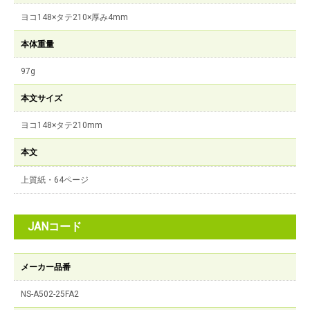
ヨコ148×タテ210×厚み4mm
本体重量
97g
本文サイズ
ヨコ148×タテ210mm
本文
上質紙・64ページ
JANコード
メーカー品番
NS-A502-25FA2