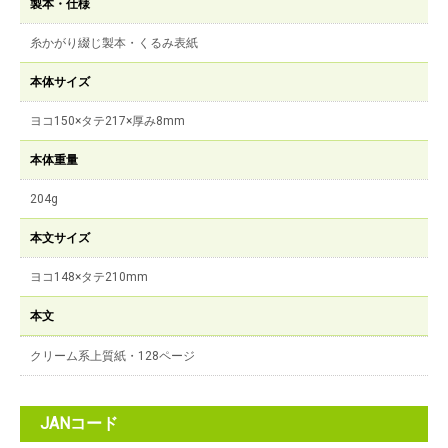
製本・仕様
糸かがり綴じ製本・くるみ表紙
本体サイズ
ヨコ150×タテ217×厚み8mm
本体重量
204g
本文サイズ
ヨコ148×タテ210mm
本文
クリーム系上質紙・128ページ
JANコード