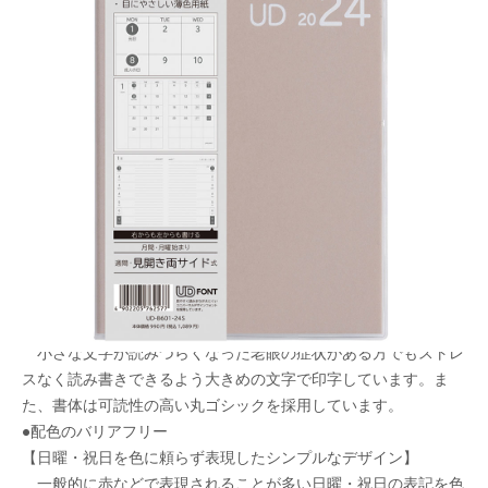
ユニバーサルデザインを意識したスケジュール
帳。
メーカー希望小売価格：
¥990
+ 税
生産終了品
●読みやすくて大きな文字
【UDフォントをベースに可読性の高い丸ゴシックを採用】
小さな文字が読みづらくなった老眼の症状がある方でもストレ
スなく読み書きできるよう大きめの文字で印字しています。ま
た、書体は可読性の高い丸ゴシックを採用しています。
●配色のバリアフリー
【日曜・祝日を色に頼らず表現したシンプルなデザイン】
一般的に赤などで表現されることが多い日曜・祝日の表記を色