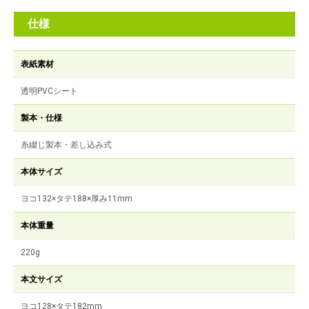
仕様
表紙素材
透明PVCシート
製本・仕様
糸綴じ製本・差し込み式
本体サイズ
ヨコ132×タテ188×厚み11mm
本体重量
220g
本文サイズ
ヨコ128×タテ182mm