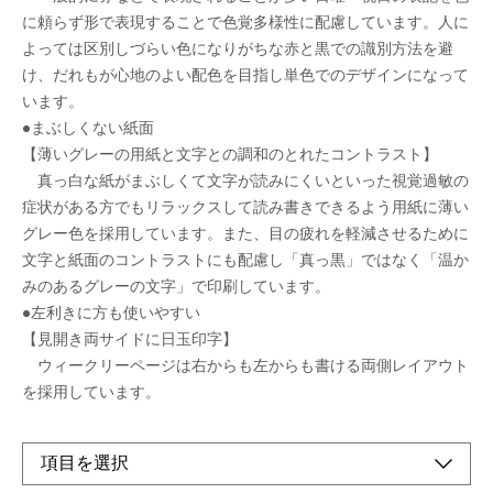
に頼らず形で表現することで色覚多様性に配慮しています。人に
よっては区別しづらい色になりがちな赤と黒での識別方法を避
け、だれもが心地のよい配色を目指し単色でのデザインになって
います。
●まぶしくない紙面
【薄いグレーの用紙と文字との調和のとれたコントラスト】
真っ白な紙がまぶしくて文字が読みにくいといった視覚過敏の
症状がある方でもリラックスして読み書きできるよう用紙に薄い
グレー色を採用しています。また、目の疲れを軽減させるために
文字と紙面のコントラストにも配慮し「真っ黒」ではなく「温か
みのあるグレーの文字」で印刷しています。
●左利きに方も使いやすい
【見開き両サイドに日玉印字】
ウィークリーページは右からも左からも書ける両側レイアウト
を採用しています。