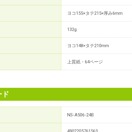
ヨコ155×タテ215×厚み6mm
132g
ヨコ148×タテ210mm
上質紙・64ページ
ード
NS-A506-24B
4902205761563