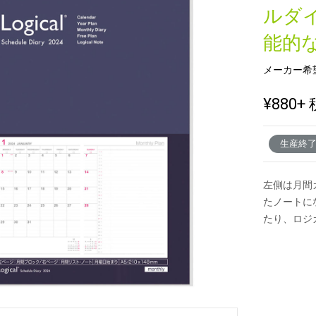
ルダ
能的
新製品一覧
メーカー希
¥880
+ 
生産終
左側は月間
たノートに
たり、ロジ