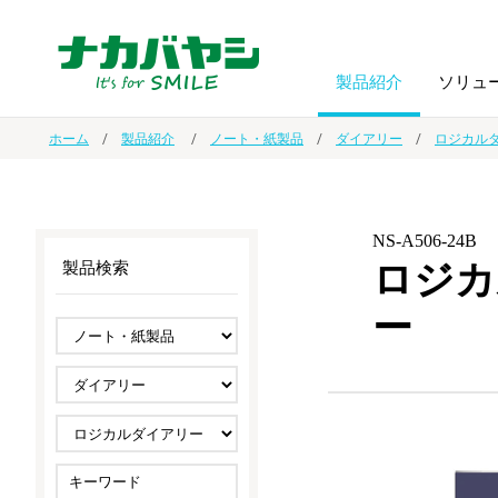
製品紹介
ソリュ
ホーム
製品紹介
ノート・紙製品
ダイアリー
ロジカル
フォトフ
BPO
トップメッセージ
（ビジネス・プロセス・アウトソーシング）
アルバム
額縁
NS-A506-24B
ロジカ
製品検索
オーダー手帳・ノベルティ制作
IR情報
プリンタ用紙
ノート・
ー
スマートフォン・
ドキュメントスキャニングサービス
サステナビリティ
ゲーム関
タブレット関連
導入事例
防災・
シルバー
セキュリティ用品