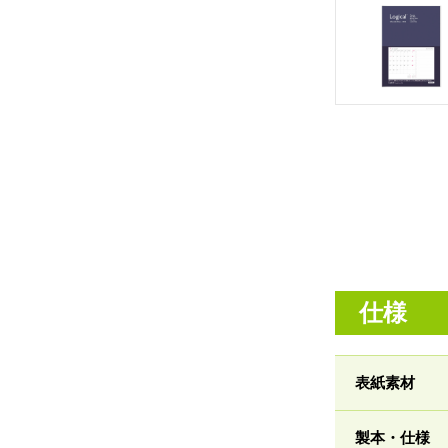
仕様
表紙素材
製本・仕様