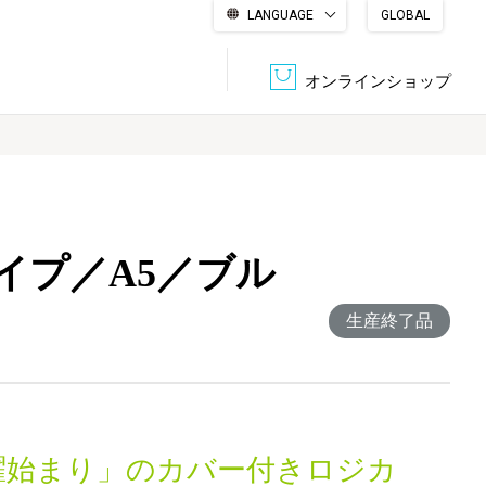
LANGUAGE
GLOBAL
English
繁體中文
简体中文
한국어
日本語
オンラインショップ
文書管理・機密抹消
会社概要
収納・整理用品
ファニチャー
イプ／A5／ブル
DPS（データ・プリント・サービス）
認証一覧
筆記具
パソコン周辺機器
生産終了品
サステナブルな紙器製品「asue（あすえ）」
ボード用品
事務用品
キャラクター・
学童用品
シリーズ商品
曜始まり」のカバー付きロジカ