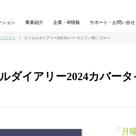
ーション
事業紹介
企業・IR情報
サポート・お問い合せ
ダイアリー
ロジカルダイアリー2024カバータイプ／A5／ブルー
レーム・
シュレッダ・
図書館ソリューション
経営方針
ラミネータ
ルダイアリー2024カバータ
ファイル・
学校ソリューション
沿革
紙製品
ホルダー用品
総務＋クリエイティブ
採用情報
連
デジタルカメラ関連
デジタル文具
「月