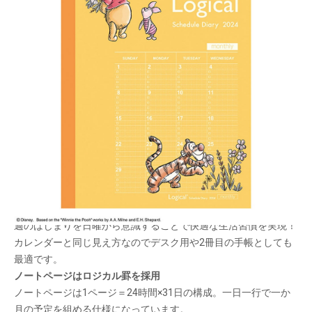
ロジカルノートタイプのスケジュール帳！ ディズ
ニーのくまのプーさんデザイン。
メーカー希望小売価格：
¥550
+ 税
生産終了品
裏面も可愛いキャラクターデザイン！
日曜始まり
週のはじまりを日曜から意識することで快適な生活習慣を実現！
カレンダーと同じ見え方なのでデスク用や2冊目の手帳としても
最適です。
ノートページはロジカル罫を採用
ノートページは1ページ＝24時間×31日の構成。一日一行で一か
月の予定を組める仕様になっています。