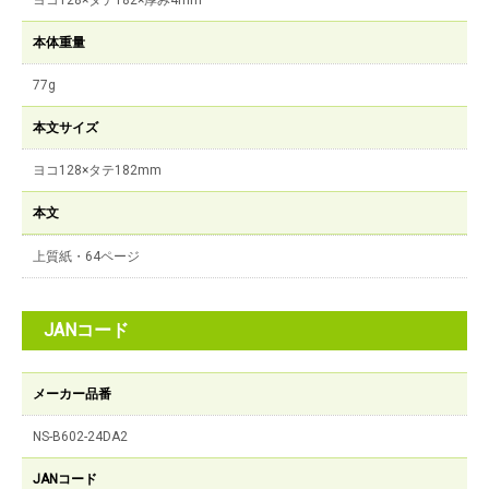
ヨコ128×タテ182×厚み4mm
本体重量
77g
本文サイズ
ヨコ128×タテ182mm
本文
上質紙・64ページ
JANコード
メーカー品番
NS-B602-24DA2
JANコード