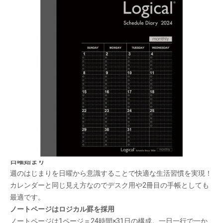
一年間安心して使えるロジカルダイアリー。1 冊
目にも2 冊目にも！
メーカー希望小売価格：
¥380
+ 税
生産終了品
丈夫なカード用紙を表紙に採用したBタイプ。シックなイメージ
でビジネスシーンでも使いやすい！
日曜始まり
週のはじまりを日曜から意識することで快適な生活習慣を実現！
カレンダーと同じ見え方なのでデスク用や2冊目の手帳としても
最適です。
ノートページはロジカル罫を採用
ノートページは1ページ＝24時間×31日の構成。一日一行で一か