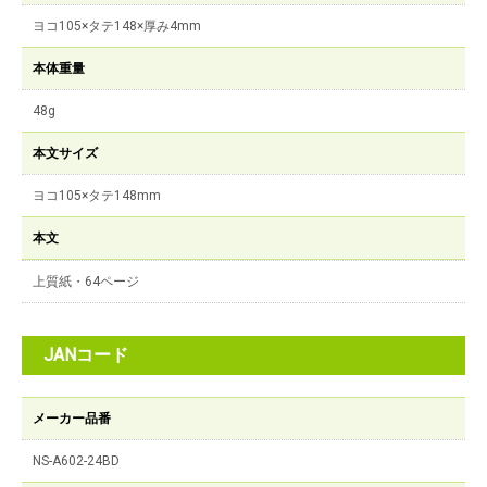
ヨコ105×タテ148×厚み4mm
本体重量
48g
本文サイズ
ヨコ105×タテ148mm
本文
上質紙・64ページ
JANコード
メーカー品番
NS-A602-24BD