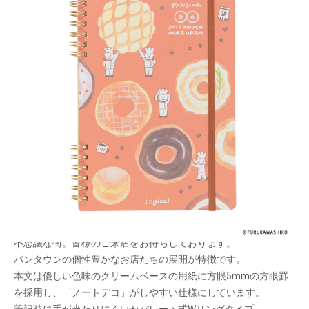
古川紙工「パンタウンシリーズ」のイラストデザ
インのに使用したロジカルWリングノート。
メーカー希望小売価格：
¥900
+ 税
生産終了品
すてきなパン屋がひしめく街がテーマの古川紙工「焼きたてパン
タウン」イラストシリーズ。パン好きだけが訪れることができる
不思議な街。皆様のご来店をお待ちしております。
パンタウンの個性豊かなお店たちの展開が特徴です。
本文は優しい色味のクリームベースの用紙に方眼5mmの方眼罫
を採用し、「ノートデコ」がしやすい仕様にしています。