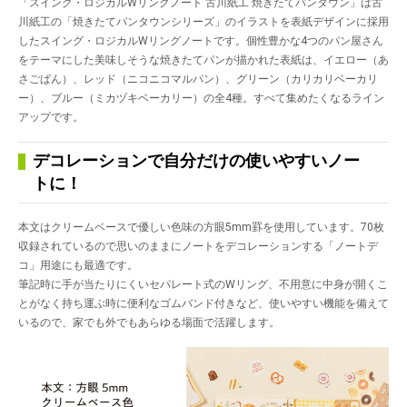
「スイング・ロジカルWリングノート 古川紙工 焼きたてパンタウン」は古
川紙工の「焼きたてパンタウンシリーズ」のイラストを表紙デザインに採用
したスイング・ロジカルWリングノートです。個性豊かな4つのパン屋さん
をテーマにした美味しそうな焼きたてパンが描かれた表紙は、イエロー（あ
さごぱん）、レッド（ニコニコマルパン）、グリーン（カリカリベーカリ
ー）、ブルー（ミカヅキベーカリー）の全4種。すべて集めたくなるライン
アップです。
デコレーションで自分だけの使いやすいノー
トに！
本文はクリームベースで優しい色味の方眼5mm罫を使用しています。70枚
収録されているので思いのままにノートをデコレーションする「ノートデ
コ」用途にも最適です。
筆記時に手が当たりにくいセパレート式のWリング、不用意に中身が開くこ
とがなく持ち運ぶ時に便利なゴムバンド付きなど、使いやすい機能を備えて
いるので、家でも外でもあらゆる場面で活躍します。