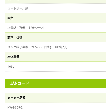
コートボール紙
本文
上質紙・70枚（140ページ）
製本・仕様
リング綴じ製本・ゴムバンド付き・OP袋入り
本体重量
166g
JANコード
メーカー品番
NW-B609-2