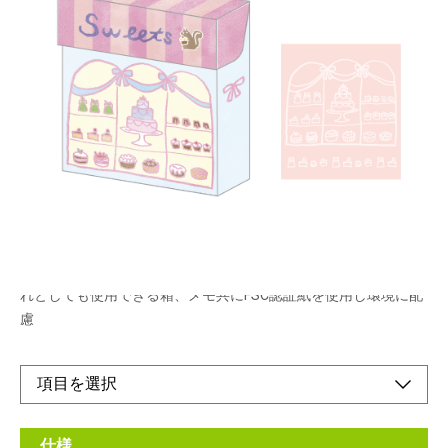
お店デザインの箱入りメモ
メーカー希望小売価格：
¥450
+ 税
生産終了品
お店のようなデザインの箱で集めれば街並みのように並べること
もできるパッケージ
本文はたっぷり128枚入り。使い終わったらパッケージは小物入
れとしても使用できる箱、メモ共にFSC認証紙を使用し環境に配
慮
仕様