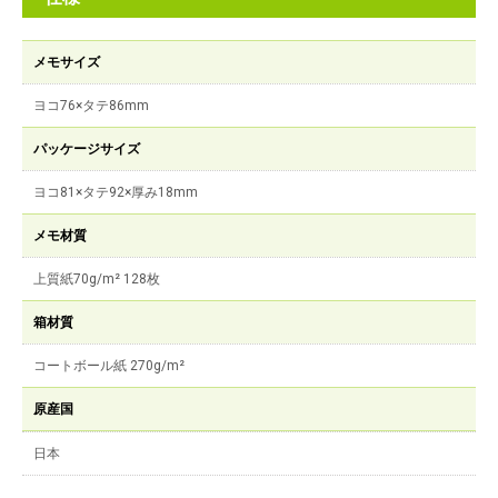
メモサイズ
ヨコ76×タテ86mm
パッケージサイズ
ヨコ81×タテ92×厚み18mm
メモ材質
上質紙70g/m² 128枚
箱材質
コートボール紙 270g/m²
原産国
日本