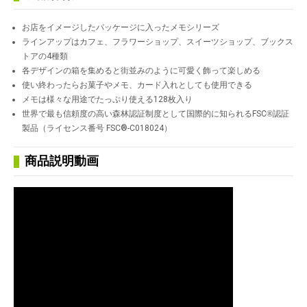
お店をイメージしたパッケージに入ったメモシリーズ
ラインアップはカフェ、フラワーショップ、スイーツショップ、ブックス
トアの4種類
各デザインの箱を集めると街並みのように可愛く飾って楽しめる
使い終わったらお菓子やメモ、カード入れとしても使用できる
メモは様々な用途でたっぷり使える128枚入り
世界で最も信頼度の高い森林認証制度として国際的に知られるFSC
®
認証
製品（ライセンス番号 FSC®-C018024）
商品説明動画