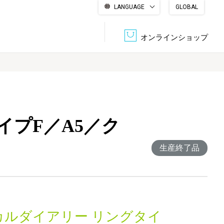
LANGUAGE
GLOBAL
English
繁體中文
简体中文
한국어
日本語
オンラインショップ
文書管理・機密抹消
会社概要
収納・整理用品
ファニチャー
イプF／A5／ク
DPS（データ・プリント・サービス）
認証一覧
筆記具
パソコン周辺機器
生産終了品
サステナブルな紙器製品「asue（あすえ）」
ボード用品
事務用品
キャラクター・
学童用品
シリーズ商品
カルダイアリー リングタイ