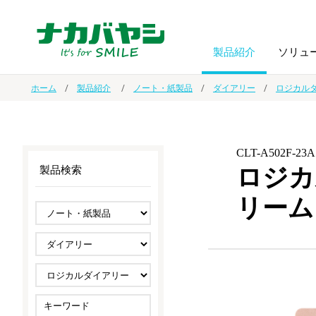
製品紹介
ソリュ
ホーム
製品紹介
ノート・紙製品
ダイアリー
ロジカル
フォトフ
BPO
トップメッセージ
（ビジネス・プロセス・アウトソーシング）
アルバム
額縁
CLT-A502F-23A
ロジカ
製品検索
オーダー手帳・ノベルティ制作
IR情報
プリンタ用紙
ノート・
リーム
スマートフォン・
ドキュメントスキャニングサービス
サステナビリティ
ゲーム関
タブレット関連
導入事例
防災・
シルバー
セキュリティ用品