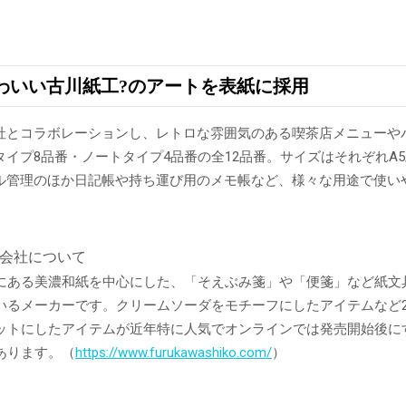
わいい古川紙工?のアートを表紙に採用
社とコラボレーションし、レトロな雰囲気のある喫茶店メニューや
イプ8品番・ノートタイプ4品番の全12品番。サイズはそれぞれA
ル管理のほか日記帳や持ち運び用のメモ帳など、様々な用途で使い
会社について
にある美濃和紙を中心にした、「そえぶみ箋」や「便箋」など紙文
いるメーカーです。クリームソーダをモチーフにしたアイテムなど2
ットにしたアイテムが近年特に人気でオンラインでは発売開始後に
あります。（
https://www.furukawashiko.com/
）