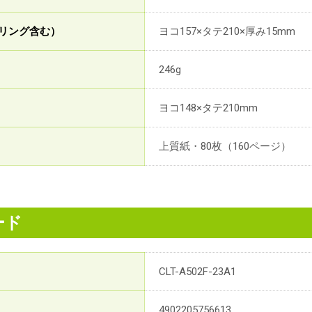
リング含む）
ヨコ157×タテ210×厚み15mm
246g
ヨコ148×タテ210mm
上質紙・80枚（160ページ）
ード
CLT-A502F-23A1
4902205756613