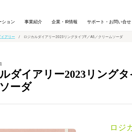
ーション
事業紹介
企業・IR情報
サポート・お問い合せ
ダイアリー
ロジカルダイアリー2023リングタイプF／A5／クリームソーダ
レーム・
シュレッダ・
図書館ソリューション
経営方針
ラミネータ
1
ルダイアリー2023リングタ
ファイル・
学校ソリューション
沿革
紙製品
ホルダー用品
ソーダ
総務＋クリエイティブ
採用情報
連
デジタルカメラ関連
デジタル文具
ロジ