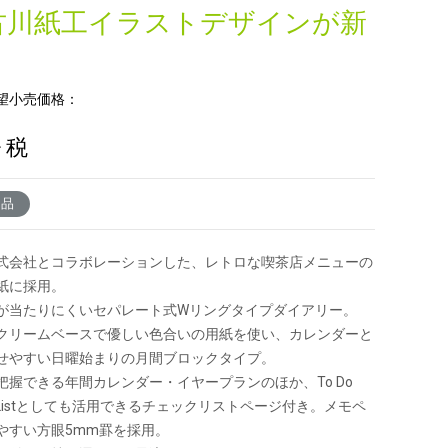
古川紙工イラストデザインが新
。
望小売価格：
+ 税
了品
式会社とコラボレーションした、レトロな喫茶店メニューの
紙に採用。
が当たりにくいセパレート式Wリングタイプダイアリー。
クリームベースで優しい色合いの用紙を使い、カレンダーと
せやすい日曜始まりの月間ブロックタイプ。
把握できる年間カレンダー・イヤープランのほか、To Do
ish Listとしても活用できるチェックリストページ付き。メモペ
やすい方眼5mm罫を採用。