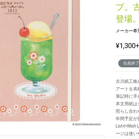
プ。
登場
新製品一覧
メーカー希
¥1,300
生産終
古川紙工株
アートを表
筆記時に手
本文用紙は
照らし合わ
年間予定が
ListやW
ージは使い