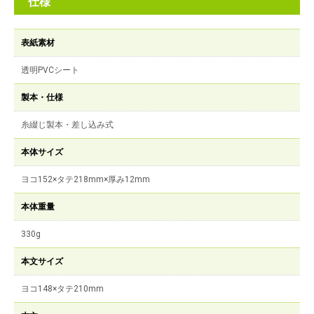
仕様
表紙素材
透明PVCシート
製本・仕様
糸綴じ製本・差し込み式
本体サイズ
ヨコ152×タテ218mm×厚み12mm
本体重量
330g
本文サイズ
ヨコ148×タテ210mm