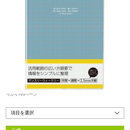
マンスリーとレフト式のウィークリーでたっぷり
書ける方眼罫を採用した手帳です。
メーカー希望小売価格：
¥1,600
+ 税
生産終了品
マンスリーとレフト式のウィークリーでたっぷり書ける、方眼罫
を採用した手帳です。 ●月間+週間+2.5mm方眼罫 ●方眼ノートた
っぷり105ページ