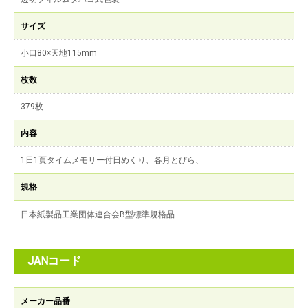
サイズ
小口80×天地115mm
枚数
379枚
内容
1日1頁タイムメモリー付日めくり、各月とびら、
規格
日本紙製品工業団体連合会B型標準規格品
JANコード
メーカー品番