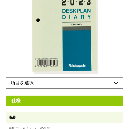
心強いビジネスパートナーとして
メーカー希望小売価格：
¥550
+ 税
生産終了品
1日1ページ日めくりタイプ。狭い場所にも置ける縦型
仕様
表装
透明フィルムタバコ式包装