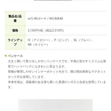
製品名/品
w/U A5ポーチ / WU-BIBA5
番
価格
2,100円+税（税込2,310円）
ラインアッ
IV（アイボリー）、P（ピンク）、BL（ブルー）、
プ
NB（ネイビー）
ペンケース
大きく開いて取り出しやすいペンケースです。中身が見やすくスリムな形
状でハンドバックにもきれいに収まります。
荷物が整理しやすいインナーポケット付きで、開け閉め簡単なマグネット
ホック式を採用しています。
本体生地は、高級感のある落ち着いた質感のシボ入り合皮を使用していま
す。