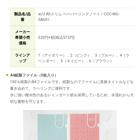
製品名/品
w/U A5スリム ペーパーリングノート / COC-WU-
番
SA501-
メーカー
希望小売
520円+税(税込572円)
価格
ラインア
1（アイボリー）、2（ピンク）、3（ブルー）、4（ラ
ップ
ベンダー）、5（ネイビー）、6（ブラウン）
A4紙製ファイル（5枚入り）
100％紙製のA4ファイルです。紙製なのでファイルに直接タイトルなどを
書き込めて、ラベリングに便利です。
水に強い撥水性のあるレインガード紙を採用しているため、水濡れから大
切な書類を守ります。