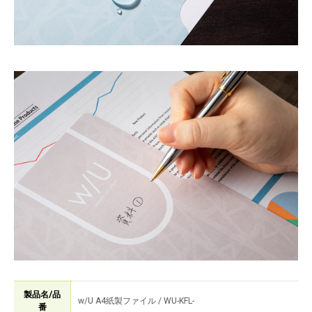
製品名/品
w/U A4紙製ファイル / WU-KFL-
番