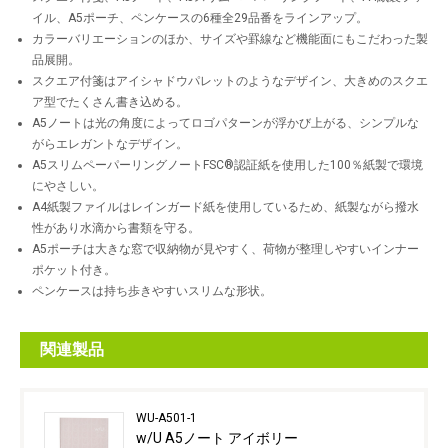
イル、A5ポーチ、ペンケースの6種全29品番をラインアップ。
カラーバリエーションのほか、サイズや罫線など機能面にもこだわった製
品展開。
スクエア付箋はアイシャドウパレットのようなデザイン、大きめのスクエ
ア型でたくさん書き込める。
A5ノートは光の角度によってロゴパターンが浮かび上がる、シンプルな
がらエレガントなデザイン。
A5スリムペーパーリングノートFSC
®
認証紙を使用した100％紙製で環境
にやさしい。
A4紙製ファイルはレインガード紙を使用しているため、紙製ながら撥水
性があり水滴から書類を守る。
A5ポーチは大きな窓で収納物が見やすく、荷物が整理しやすいインナー
ポケット付き。
ペンケースは持ち歩きやすいスリムな形状。
関連製品
WU-A501-1
w/U A5ノート アイボリー