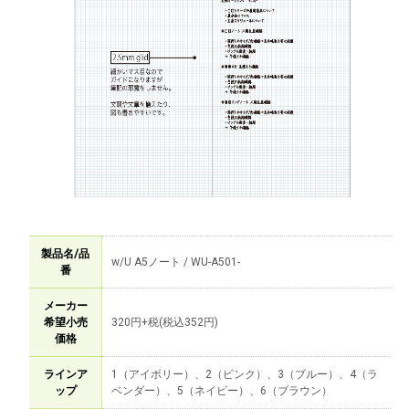
製品名/品
w/U A5ノート / WU-A501-
番
メーカー
希望小売
320円+税(税込352円)
価格
ラインア
1（アイボリー）、2（ピンク）、3（ブルー）、4（ラ
ップ
ベンダー）、5（ネイビー）、6（ブラウン）