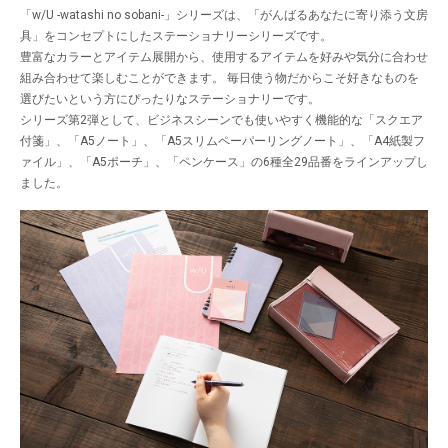
「w/U -watashi no sobani-」シリーズは、「がんばるあなたに寄り添う文房
具」をコンセプトにしたステーショナリーシリーズです。
豊富なカラーとアイテム展開から、使用するアイテムを好みや気分に合わせ
組み合わせて楽しむことができます。 毎日使う物だからこそ好きなものを
選びたいという方にぴったりなステーショナリーです。
シリーズ第2弾として、ビジネスシーンでも使いやすく機能的な「スクエア
付箋」、「A5ノート」、「A5スリムペーパーリングノート」、「A4紙製フ
ァイル」、「A5ポーチ」、「ペンケース」の6種全29品番をラインアップし
ました。