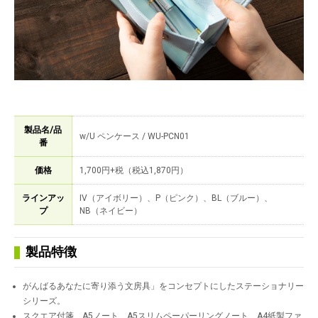
製品名/品
w/U ペンケース / WU-PCN01
番
価格
1,700円+税（税込1,870円）
ラインアッ
IV（アイボリー）、P（ピンク）、BL（ブルー）、
プ
NB（ネイビー）
製品特徴
がんばるあなたに寄り添う文房具」をコンセプトにしたステーショナリー
シリーズ。
スクエア付箋、A5ノート、A5スリムペーパーリングノート、A4紙製ファ