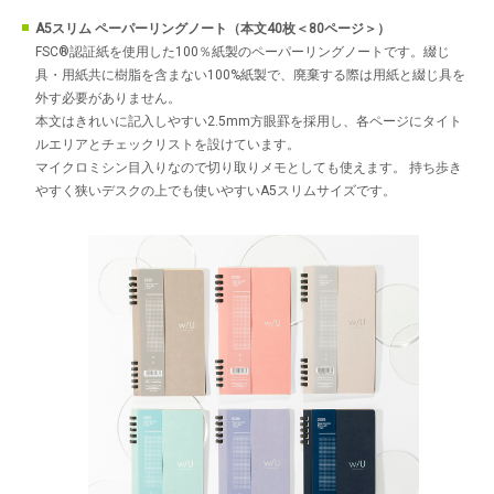
A5スリム ペーパーリングノート（本文40枚＜80ページ＞）
FSC®認証紙を使用した100％紙製のペーパーリングノートです。綴じ
具・用紙共に樹脂を含まない100%紙製で、廃棄する際は用紙と綴じ具を
外す必要がありません。
本文はきれいに記入しやすい2.5mm方眼罫を採用し、各ページにタイト
ルエリアとチェックリストを設けています。
マイクロミシン目入りなので切り取りメモとしても使えます。 持ち歩き
やすく狭いデスクの上でも使いやすいA5スリムサイズです。