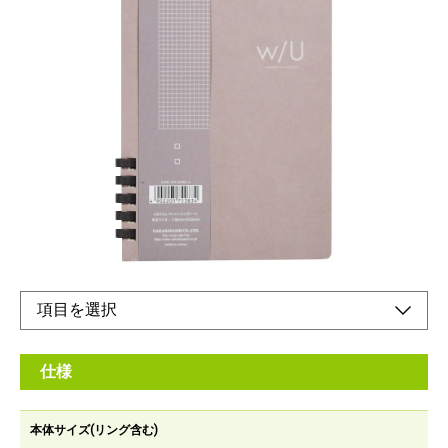
がんばるあなたに寄り添う文房具
メーカー希望小売価格：
¥560
+ 税
【FSC® 認証商品】
本文100％紙製のペーパーリングノートです。
在宅にも持ち歩きにもちょうど良いA5スリムサイズ。
オンラインショップ
仕様
本体サイズ(リング含む)