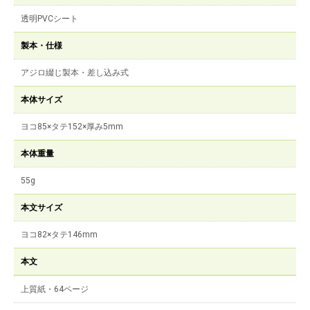
透明PVCシート
製本・仕様
アジロ綴じ製本・差し込み式
本体サイズ
ヨコ85×タテ152×厚み5mm
本体重量
55g
本文サイズ
ヨコ82×タテ146mm
本文
上質紙・64ページ