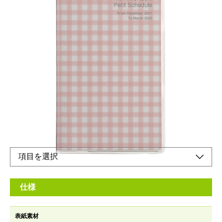
カラフルな定番スリムサイズ。
メーカー希望小売価格：
¥550
+ 税
生産終了品
カレンダーとリンクさせるのに便利な、日曜始まりタイプです。
仕様
表紙素材