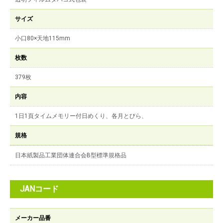
サイズ
小口80×天地115mm
枚数
379枚
内容
1日1頁タイムメモリー付日めくり、各月とびら、
規格
日本紙製品工業団体連合会B型標準規格品
JANコード
メーカー品番