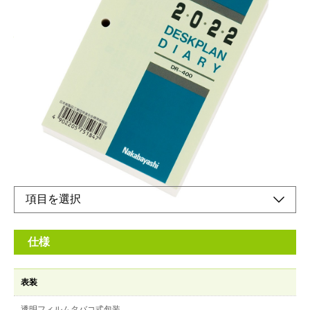
心強いビジネスパートナーとして
メーカー希望小売価格：
¥480
+ 税
生産終了品
1日1ページ日めくりタイプ。狭い場所にも置ける縦型
仕様
表装
透明フィルムタバコ式包装