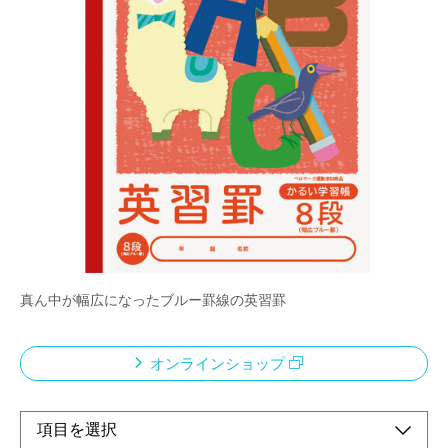
「エアー用紙」を使用したロジカル学習帳
メーカー希望小売価格：
¥210
+ 税
科目の増加など、荷物が多くなる、小学校・中高学年向けノート
従来商品より約20％軽量化。本文には厚みはそのまま裏うつりは
従来品と同様。
ベルマーク運動参加商品
このノートの売り上げの一部は「あしなが育英会」に寄付されま
す
真ん中が幅広になったブルー罫線の英習罫
オンラインショップ