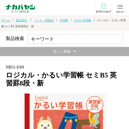
オンラインショ
ホーム
製品紹介
ノート・紙製品
学習帳
かるい学習帳
ロジカル・かるい学習
帳 セミB5 英習罫8段・新
製品検索
詳しく検索
NB51-E8N
ロジカル・かるい学習帳 セミB5 英
習罫8段・新