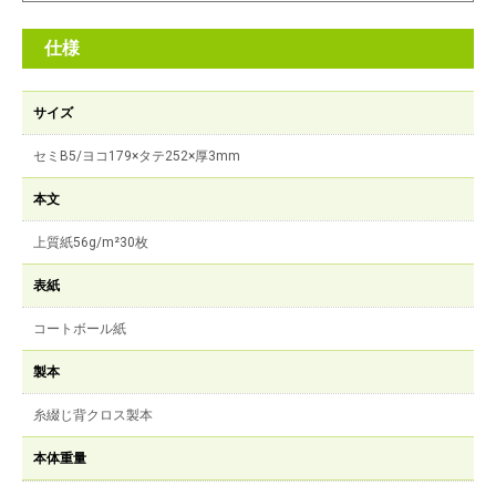
仕様
サイズ
セミB5/ヨコ179×タテ252×厚3mm
本文
上質紙56g/m²30枚
表紙
コートボール紙
製本
糸綴じ背クロス製本
本体重量