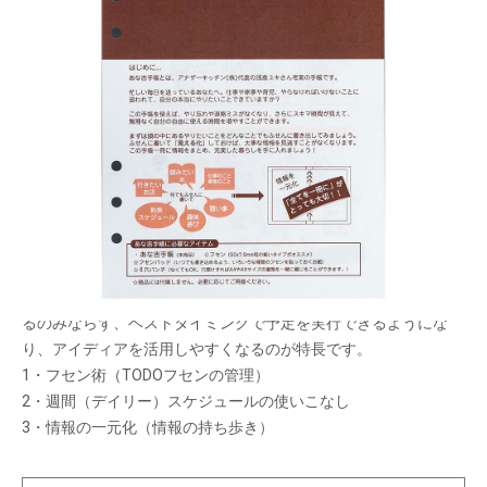
あな吉ダイアリー発売7年目を迎え好評。主婦のた
めの手帳術（あな吉手帳術）の浅倉ユキ先生監修
です。
メーカー希望小売価格：
¥2,600
+ 税
生産終了品
3つで成り立つ手帳の使いこなし術。単にスケジュールを管理す
るのみならず、ベストタイミングで予定を実行できるようにな
り、アイディアを活用しやすくなるのが特長です。
1・フセン術（TODOフセンの管理）
2・週間（デイリー）スケジュールの使いこなし
3・情報の一元化（情報の持ち歩き）