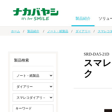
製品紹介
ソリュ
ホーム
製品紹介
ノート・紙製品
ダイアリー
スマレコ
フォトフ
BPO
トップメッセージ
（ビジネス・プロセス・アウトソーシング）
アルバム
額縁
SRD-DA5-21D
スマレ
製品検索
オーダー手帳・ノベルティ制作
IR情報
プリンタ用紙
ノート・
ク
スマートフォン・
ドキュメントスキャニングサービス
サステナビリティ
ゲーム関
タブレット関連
導入事例
防災・
シルバー
セキュリティ用品