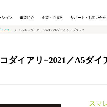
ーション
事業紹介
企業・IR情報
サポート・お問い合せ
ダイアリ－
スマレコダイアリ−2021／A5ダイアリ−／ブラック
レーム・
シュレッダ・
図書館ソリューション
経営方針
ラミネータ
コダイアリ−2021／A5ダ
ファイル・
学校ソリューション
沿革
紙製品
ホルダー用品
総務＋クリエイティブ
採用情報
連
デジタルカメラ関連
デジタル文具
スマレ