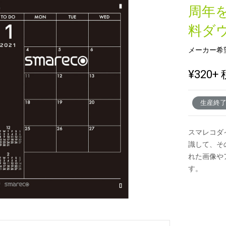
周年
料ダ
新製品一覧
メーカー希
¥320
+ 
生産終
スマレコダ
識して、そ
れた画像や
す。