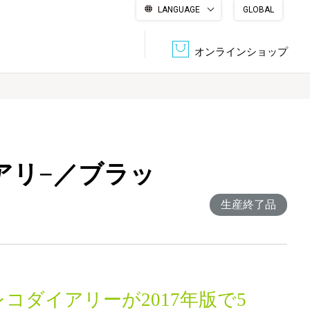
LANGUAGE
GLOBAL
English
繁體中文
简体中文
한국어
日本語
オンラインショップ
文書管理・機密抹消
会社概要
収納・整理用品
ファニチャー
イアリ−／ブラッ
DPS（データ・プリント・サービス）
認証一覧
筆記具
パソコン周辺機器
生産終了品
サステナブルな紙器製品「asue（あすえ）」
ボード用品
事務用品
キャラクター・
学童用品
シリーズ商品
コダイアリーが2017年版で5