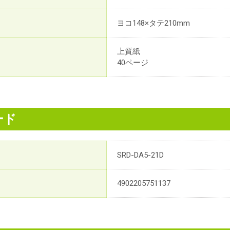
ヨコ148×タテ210mm
上質紙
40ページ
ード
SRD-DA5-21D
4902205751137