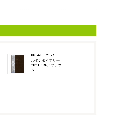
DU-B613C-21BR
ルボンダイアリー
2021／B6／ブラウ
ン