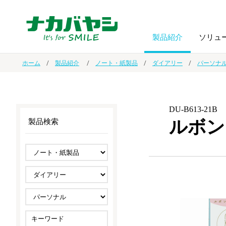
製品紹介
ソリュ
ホーム
製品紹介
ノート・紙製品
ダイアリー
パーソナ
フォトフ
BPO
トップメッセージ
（ビジネス・プロセス・アウトソーシング）
アルバム
額縁
DU-B613-21B
ルボン
製品検索
オーダー手帳・ノベルティ制作
IR情報
プリンタ用紙
ノート・
スマートフォン・
ドキュメントスキャニングサービス
サステナビリティ
ゲーム関
タブレット関連
導入事例
防災・
シルバー
セキュリティ用品