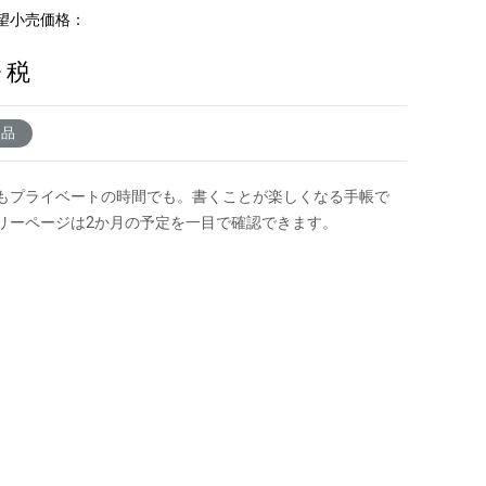
望小売価格：
+ 税
了品
もプライベートの時間でも。書くことが楽しくなる手帳で
リーページは2か月の予定を一目で確認できます。