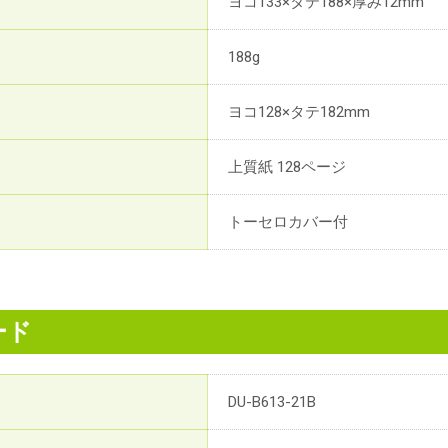
ヨコ133×タテ188×厚み12mm
188g
ヨコ128×タテ182mm
上質紙 128ページ
トーセロカバー付
ード
DU-B613-21B