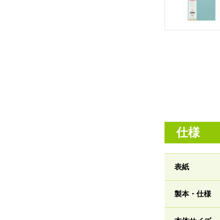
仕様
表紙
製本・仕様