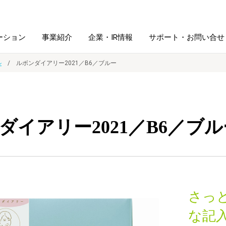
ーション
事業紹介
企業・IR情報
サポート・お問い合せ
ル
ルボンダイアリー2021／B6／ブルー
レーム・
シュレッダ・
図書館ソリューション
経営方針
ラミネータ
ダイアリー2021／B6／ブル
ファイル・
学校ソリューション
沿革
紙製品
ホルダー用品
総務＋クリエイティブ
採用情報
連
デジタルカメラ関連
さっ
デジタル文具
な記