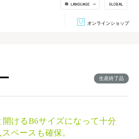
LANGUAGE
GLOBAL
English
繁體中文
简体中文
한국어
日本語
オンラインショップ
文書管理・機密抹消
会社概要
収納・整理用品
ファニチャー
ー
DPS（データ・プリント・サービス）
認証一覧
生産終了品
筆記具
パソコン周辺機器
サステナブルな紙器製品「asue（あすえ）」
ボード用品
事務用品
と開けるB6サイズになって十分
キャラクター・
学童用品
シリーズ商品
入スペースも確保。