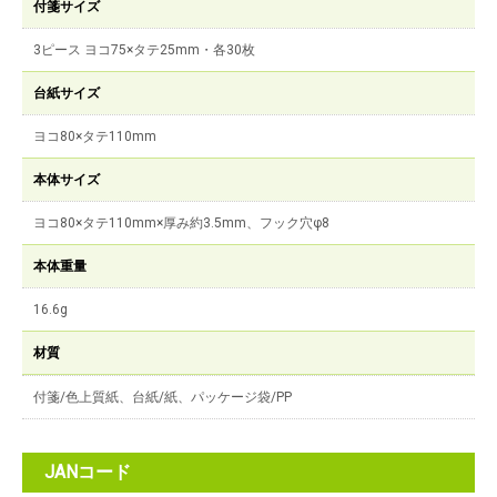
付箋サイズ
3ピース ヨコ75×タテ25mm・各30枚
台紙サイズ
ヨコ80×タテ110mm
本体サイズ
ヨコ80×タテ110mm×厚み約3.5mm、フック穴φ8
本体重量
16.6g
材質
付箋/色上質紙、台紙/紙、パッケージ袋/PP
JANコード