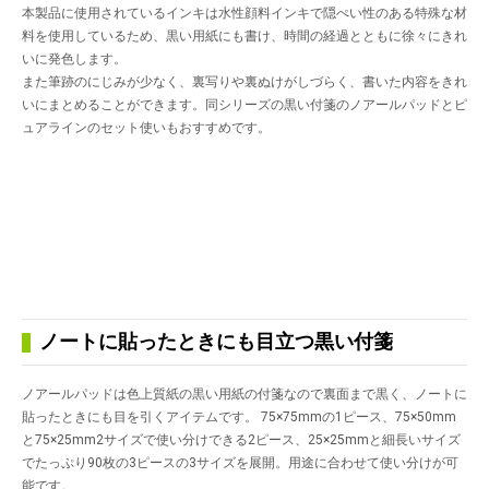
本製品に使用されているインキは水性顔料インキで隠ぺい性のある特殊な材
料を使用しているため、黒い用紙にも書け、時間の経過とともに徐々にきれ
いに発色します。
また筆跡のにじみが少なく、裏写りや裏ぬけがしづらく、書いた内容をきれ
いにまとめることができます。同シリーズの黒い付箋のノアールパッドとピ
ュアラインのセット使いもおすすめです。
ノートに貼ったときにも目立つ黒い付箋
ノアールパッドは色上質紙の黒い用紙の付箋なので裏面まで黒く、ノートに
貼ったときにも目を引くアイテムです。 75×75mmの1ピース、75×50mm
と75×25mm2サイズで使い分けできる2ピース、25×25mmと細長いサイズ
でたっぷり90枚の3ピースの3サイズを展開。用途に合わせて使い分けが可
能です。