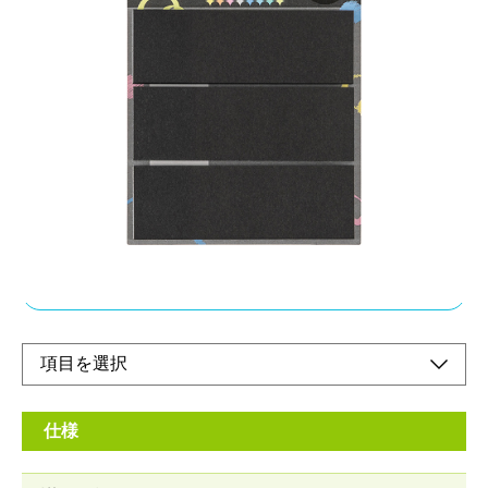
ノートに貼ったときにも目立つ黒い付箋！
メーカー希望小売価格：
¥210
+ 税
裏面まで黒く、ノートに貼ったときにも目立つ黒い付箋。
25×25mmと細長いサイズでたっぷり90枚。
同シリーズのpureline(ピュアライン LMK-P)と相性が良く、きれ
いに発色します。
オンラインショップ
仕様