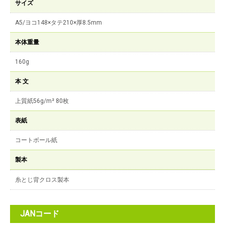
サイズ
A5/ヨコ148×タテ210×厚8.5mm
本体重量
160g
本 文
上質紙56g/m² 80枚
表紙
コートボール紙
製本
糸とじ背クロス製本
JANコード