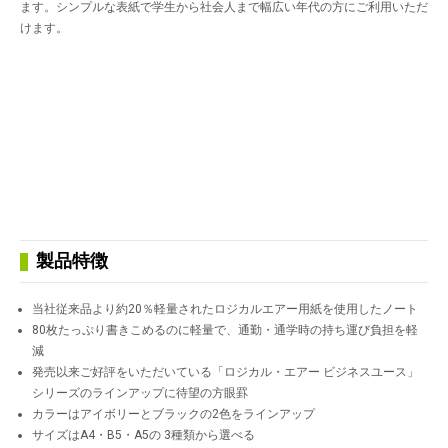
ます。シンプルな表紙で学生から社会人まで幅広い年代の方にご利用いただ
けます。
製品特徴
当社従来品より約20％軽量されたロジカルエアー用紙を使用したノート
80枚たっぷり書きこめるのに軽量で、通勤・通学時の持ち運び負担を軽
減
発売以来ご好評をいただいている「ロジカル・エアー ビジネスユース」
シリーズのラインアップに待望の方眼罫
カラーはアイボリーとブラックの2色をラインアップ
サイズはA4・B5・A5の 3種類から選べる