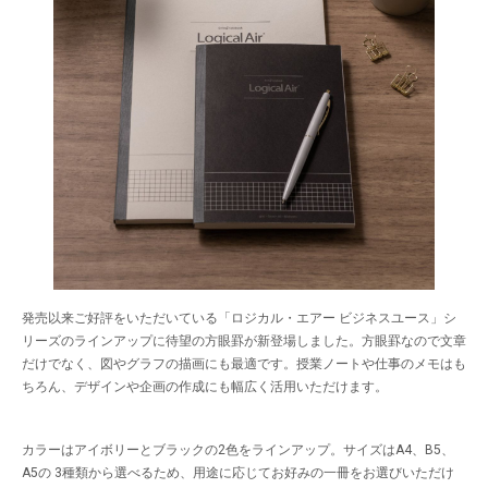
発売以来ご好評をいただいている「ロジカル・エアー ビジネスユース」シ
リーズのラインアップに待望の方眼罫が新登場しました。方眼罫なので文章
だけでなく、図やグラフの描画にも最適です。授業ノートや仕事のメモはも
ちろん、デザインや企画の作成にも幅広く活用いただけます。
カラーはアイボリーとブラックの2色をラインアップ。サイズはA4、B5、
A5の 3種類から選べるため、用途に応じてお好みの一冊をお選びいただけ