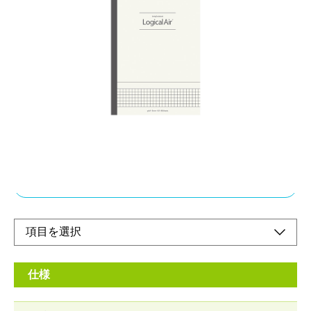
厚いのに軽いビジネス向けノート [方眼罫]
メーカー希望小売価格：
¥670
+ 税
メモにも図の作成にも便利な方眼罫
当社従来品より約20％軽いロジカルエアー用紙を使用
シンプルなデザインでビジネスにも勉強にもシーンを問わず使用
しやすい
オンラインショップ
仕様