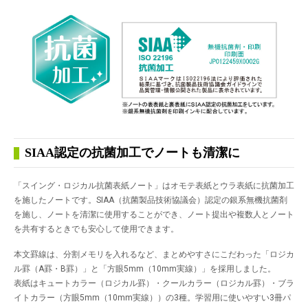
SIAA認定の抗菌加工でノートも清潔に
「スイング・ロジカル抗菌表紙ノート」はオモテ表紙とウラ表紙に抗菌加工
を施したノートです。SIAA（抗菌製品技術協議会）認定の銀系無機抗菌剤
を施し、ノートを清潔に使用することができ、ノート提出や複数人とノート
を共有するときでも安心して使用できます。
本文罫線は、分割メモリを入れるなど、まとめやすさにこだわった「ロジカ
ル罫（A罫・B罫）」と「方眼5mm（10mm実線）」を採用しました。
表紙はキュートカラー（ロジカル罫）・クールカラー（ロジカル罫）・ブラ
イトカラー（方眼5mm（10mm実線））の3種。学習用に使いやすい3冊パ