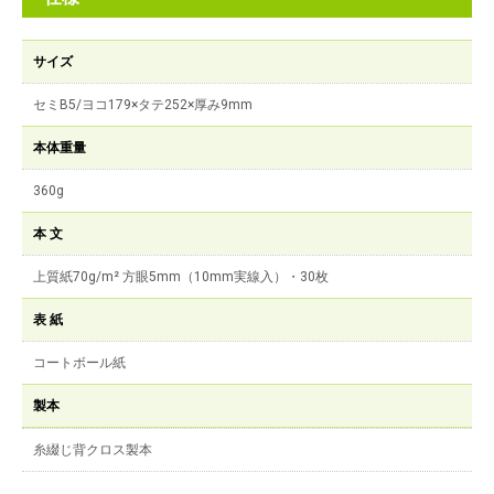
サイズ
セミB5/ヨコ179×タテ252×厚み9mm
本体重量
360g
本 文
上質紙70g/m² 方眼5mm（10mm実線入）・30枚
表 紙
コートボール紙
製本
糸綴じ背クロス製本