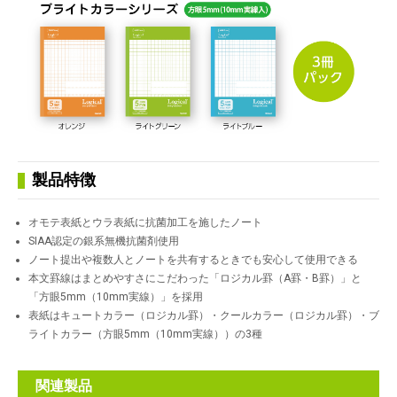
製品特徴
オモテ表紙とウラ表紙に抗菌加工を施したノート
SIAA認定の銀系無機抗菌剤使用
ノート提出や複数人とノートを共有するときでも安心して使用できる
本文罫線はまとめやすさにこだわった「ロジカル罫（A罫・B罫）」と
「方眼5mm（10mm実線）」を採用
表紙はキュートカラー（ロジカル罫）・クールカラー（ロジカル罫）・ブ
ライトカラー（方眼5mm（10mm実線））の3種
関連製品