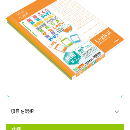
細菌の増殖を抑制する銀系無機抗菌剤を表紙に配
合しました
メーカー希望小売価格：
オープン
日本産業規格（JIS）では、加工されていない製品の表面と比較
し、細菌の増殖割合が100分の1以下である場合、その製品に抗
菌効果があると規定されています。
オンラインショップ
仕様