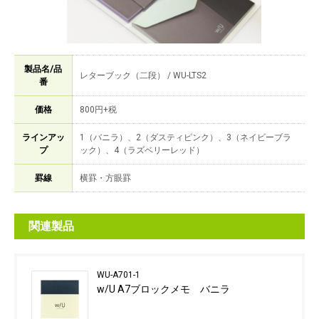
製品名/品
レターブック（二段） / WU-LTS2
番
価格
800円+税
ラインアッ
1（バニラ）、2（ダスティピンク）、3（ネイビーブラ
プ
ック）、4（ラズベリーレッド）
罫線
横罫・方眼罫
関連製品
WU-A701-1
w/U A7ブロックメモ バニラ