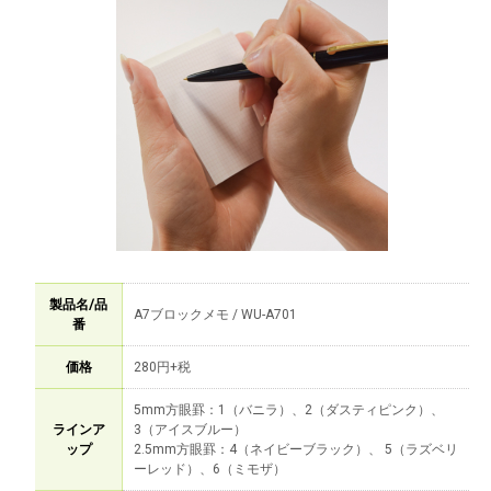
製品名/品
A7ブロックメモ / WU-A701
番
価格
280円+税
5mm方眼罫：1（バニラ）、2（ダスティピンク）、
ラインア
3（アイスブルー）
ップ
2.5mm方眼罫：4（ネイビーブラック）、 5（ラズベリ
ーレッド）、6（ミモザ）