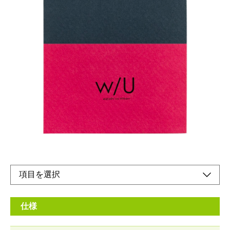
本文も可愛い手のひらサイズメモ
メーカー希望小売価格：
¥300
+ 税
生産終了品
表紙に合わせて本文の色も１柄ごとに異なります本文は5mmと
2.5mmの2タイプ働く女性に向けたw/Uシリーズの商品です
仕様