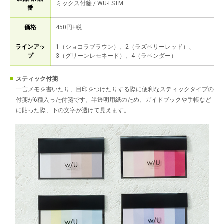
ミックス付箋 / WU-FSTM
番
価格
450円+税
ラインアッ
1（ショコラブラウン）、2（ラズベリーレッド）、
プ
3（グリーンレモネード）、4（ラベンダー）
スティック付箋
一言メモを書いたり、目印をつけたりする際に便利なスティックタイプの
付箋が6種入った付箋です。半透明用紙のため、ガイドブックや手帳など
に貼った際、下の文字が透けて見えます。