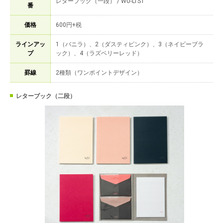
レターブック（一段） / WU-LTS1
番
価格
600円+税
ラインアッ
1（バニラ）、2（ダスティピンク）、3（ネイビーブラ
プ
ック）、4（ラズベリーレッド）
罫線
2種類（ワンポイントデザイン）
レターブック（二段）