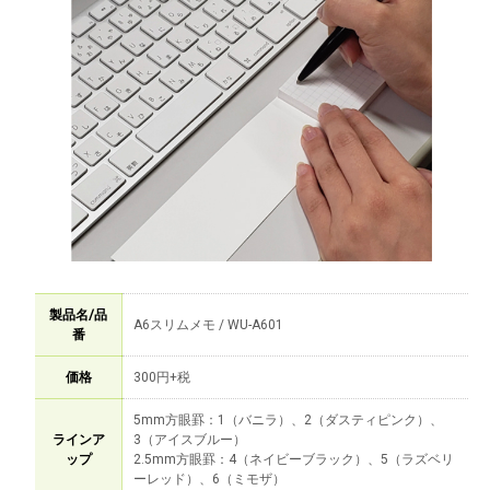
製品名/品
A6スリムメモ / WU-A601
番
価格
300円+税
5mm方眼罫：1（バニラ）、2（ダスティピンク）、
ラインア
3（アイスブルー）
ップ
2.5mm方眼罫：4（ネイビーブラック）、5（ラズベリ
ーレッド）、6（ミモザ）