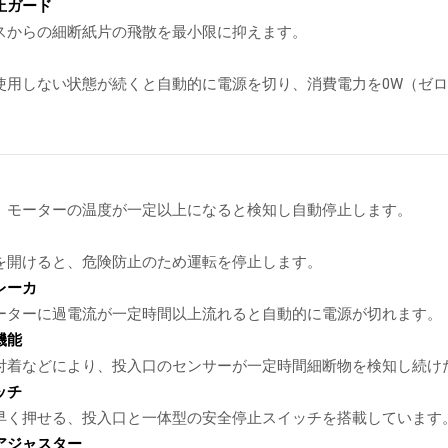
止ガード
スからの細断紙片の飛散を最小限に抑えます。
使用しない状態が続くと自動的に電源を切り、消費電力を0W（ゼ
、モーターの温度が一定以上になると検知し自動停止します。
を開けると、危険防止のため運転を停止します。
レーカ
ーターに過電流が一定時間以上流れると自動的に電源が切れます。
機能
付着などにより、投入口のセンサーが一定時間細断物を検知し続け
ッチ
早く押せる、投入口と一体型の安全停止スイッチを搭載しています
アジャスター