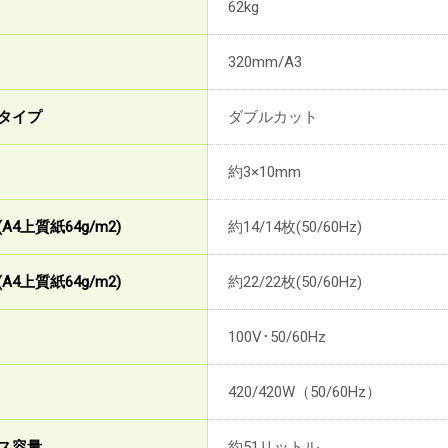
62kg
320mm/A3
タイプ
ダブルカット
約3×10mm
4上質紙64g/m2)
約14/14枚(50/60Hz)
4上質紙64g/m2)
約22/22枚(50/60Hz)
100V･50/60Hz
420/420W（50/60Hz）
ス容量
約51リットル