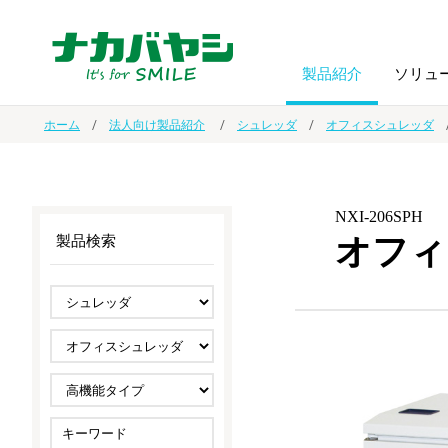
製品紹介
ソリュ
ホーム
法人向け製品紹介
シュレッダ
オフィスシュレッダ
フォトフ
BPO
トップメッセージ
（ビジネス・プロセス・アウトソーシング）
アルバム
額縁
NXI-206SPH
オフィ
製品検索
オーダー手帳・ノベルティ制作
IR情報
プリンタ用紙
ノート・
スマートフォン・
ドキュメントスキャニングサービス
サステナビリティ
ゲーム関
タブレット関連
導入事例
防災・
シルバー
セキュリティ用品