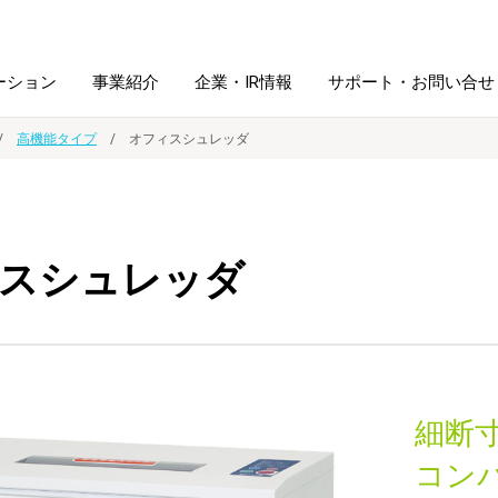
ーション
事業紹介
企業・IR情報
サポート・お問い合せ
高機能タイプ
オフィスシュレッダ
レーム・
シュレッダ・
図書館ソリューション
経営方針
ラミネータ
スシュレッダ
ファイル・
学校ソリューション
沿革
紙製品
ホルダー用品
総務＋クリエイティブ
採用情報
連
デジタルカメラ関連
細断寸
デジタル文具
コン