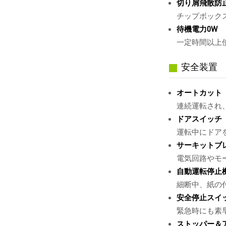
切り屑飛散防
チップボック
待機電力0W
一定時間以上
安全装置
オートカット
連続運転され
ドアスイッチ
運転中にドア
サーキットブ
電気回路やモ
自動運転停止
細断中、紙の
安全停止スイ
緊急時にも素
ストッパー＆