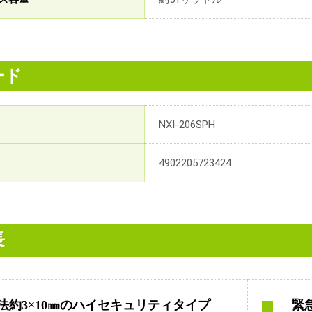
ード
NXI-206SPH
4902205723424
長
法約3×10㎜のハイセキュリティタイプ
緊