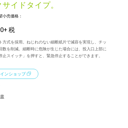
クサイドタイプ。
望小売価格：
00
+ 税
ト方式を採用。ねじれのない細断紙片で減容を実現し、チッ
回数を削減。細断時に危険が生じた場合には、投入口上部に
停止スイッチ」を押すと、緊急停止することができます。
インショップ
書