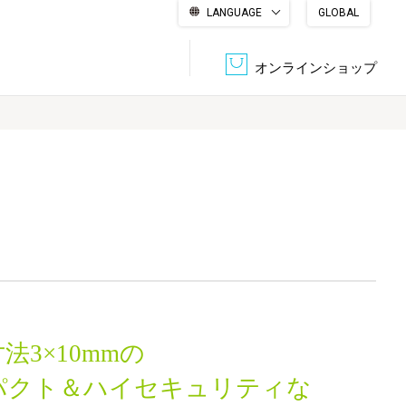
LANGUAGE
GLOBAL
English
繁體中文
简体中文
한국어
日本語
オンラインショップ
文書管理・機密抹消
会社概要
収納・整理用品
ファニチャー
DPS（データ・プリント・サービス）
認証一覧
筆記具
パソコン周辺機器
サステナブルな紙器製品「asue（あすえ）」
ボード用品
事務用品
法3×10mmの
キャラクター・
学童用品
シリーズ商品
パクト＆ハイセキュリティな