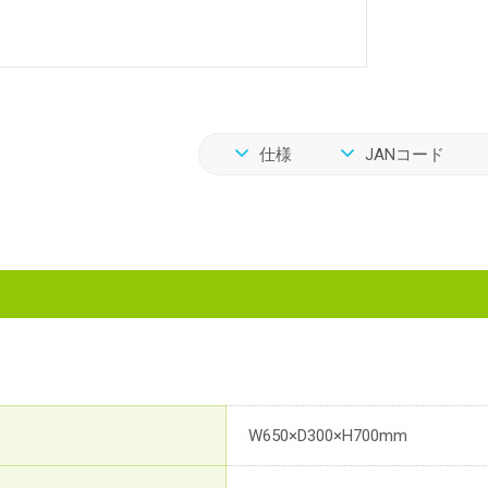
仕様
JANコード
W650×D300×H700mm