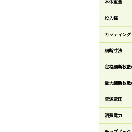
本体重量
投入幅
カッティング
細断寸法
定格細断枚数(A
最大細断枚数(A
電源電圧
消費電力
チップボック