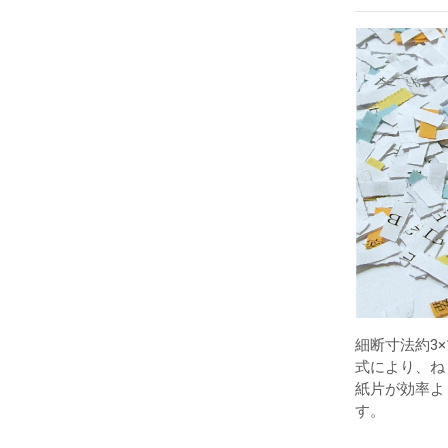
細断寸法約3
式により、ね
紙片が効率よ
す。