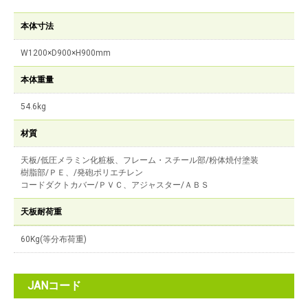
本体寸法
W1200×D900×H900mm
本体重量
54.6kg
材質
天板/低圧メラミン化粧板、フレーム・スチール部/粉体焼付塗装
樹脂部/ＰＥ、/発砲ポリエチレン
コードダクトカバー/ＰＶＣ、アジャスター/ＡＢＳ
天板耐荷重
60Kg(等分布荷重)
JANコード