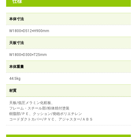
仕様
本体寸法
W1800×D512×H900mm
天板寸法
W1800×D300×T25mm
本体重量
44.5kg
材質
天板/低圧メラミン化粧板、
フレーム・スチール部/粉体焼付塗装
樹脂部/ＰＥ、クッション/発砲ポリエチレン
コードダクトカバー/ＰＶＣ、アジャスター/ＡＢＳ