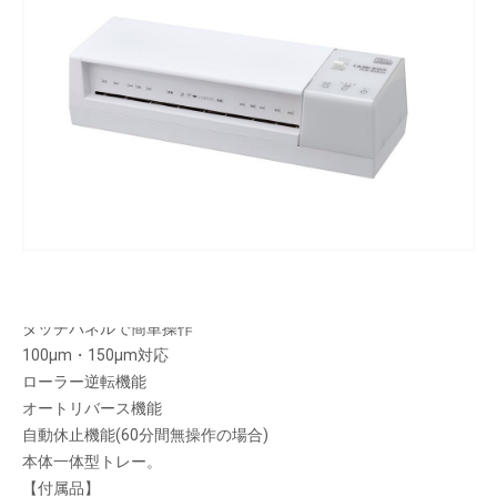
0.8mmまでの厚紙を加工できるラミネータ。丈夫
なPOPやプレートの作成にお役立ち。
メーカー希望小売価格：
オープン
生産終了品
主な特長
2本ローラー仕様
タッチパネルで簡単操作
100μm・150μm対応
ローラー逆転機能
オートリバース機能
自動休止機能(60分間無操作の場合)
本体一体型トレー。
【付属品】