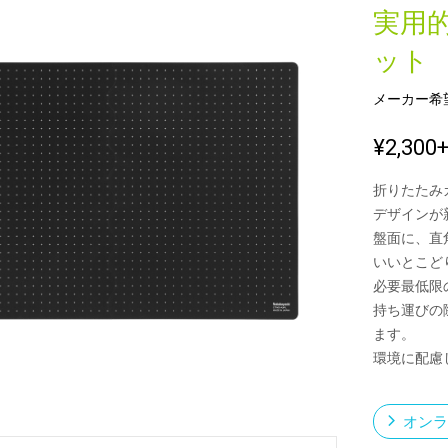
実用
ット
新製品一覧
メーカー希
¥2,300
折りたたみ
デザインが
盤面に、直
いいとこど
必要最低限
持ち運びの
ます。
環境に配慮
オンラ