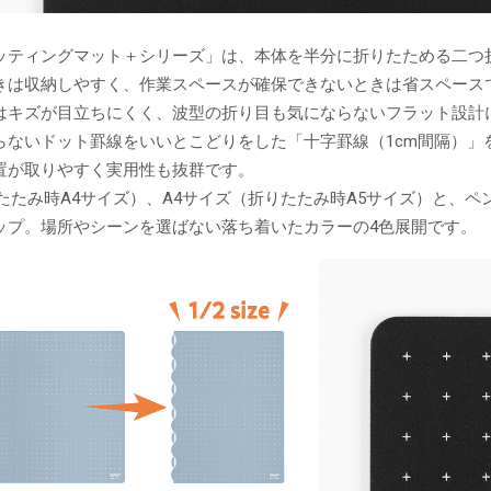
ッティングマット＋シリーズ」は、本体を半分に折りたためる二つ
きは収納しやすく、作業スペースが確保できないときは省スペース
はキズが目立ちにくく、波型の折り目も気にならないフラット設計
らないドット罫線をいいとこどりをした「十字罫線（1cm間隔）」
置が取りやすく実用性も抜群です。
りたたみ時A4サイズ）、A4サイズ（折りたたみ時A5サイズ）と、
ップ。場所やシーンを選ばない落ち着いたカラーの4色展開です。