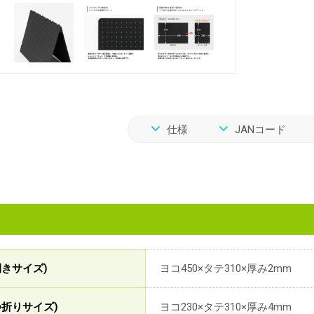
仕様
JANコード
開きサイズ)
ヨコ450×タテ310×厚み2mm
つ折りサイズ)
ヨコ230×タテ310×厚み4mm