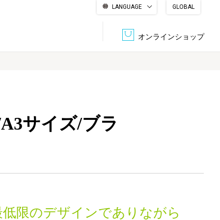
LANGUAGE
GLOBAL
English
繁體中文
简体中文
한국어
日本語
オンラインショップ
文書管理・機密抹消
会社概要
収納・整理用品
ファニチャー
A3サイズ/ブラ
DPS（データ・プリント・サービス）
認証一覧
筆記具
パソコン周辺機器
サステナブルな紙器製品「asue（あすえ）」
ボード用品
事務用品
キャラクター・
学童用品
シリーズ商品
最低限のデザインでありながら