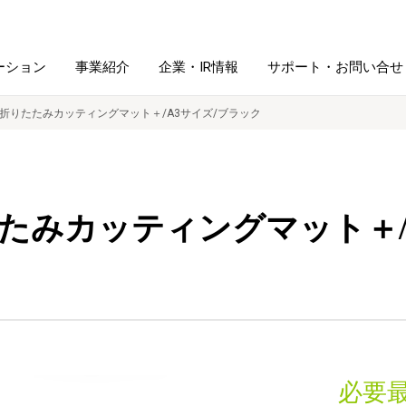
ーション
事業紹介
企業・IR情報
サポート・お問い合せ
折りたたみカッティングマット＋/A3サイズ/ブラック
レーム・
シュレッダ・
図書館ソリューション
経営方針
ラミネータ
たみカッティングマット＋/
ファイル・
学校ソリューション
沿革
紙製品
ホルダー用品
総務＋クリエイティブ
採用情報
連
デジタルカメラ関連
デジタル文具
必要