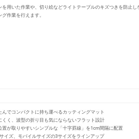
ンを用いた作業や、切り絵などライトテーブルのキズつきを防止し
ング作業を行えます。
たんでコンパクトに持ち運べるカッティングマット
にくく、波型の折り目も気にならないフラット設計
位置が取りやすいシンプルな「十字罫線」を1cm間隔に配置
4サイズ、モバイルサイズの3サイズをラインアップ