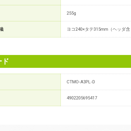
255g
法
ヨコ240×タテ315mm（ヘッダ
ード
CTMO-A3PL-D
4902205695417