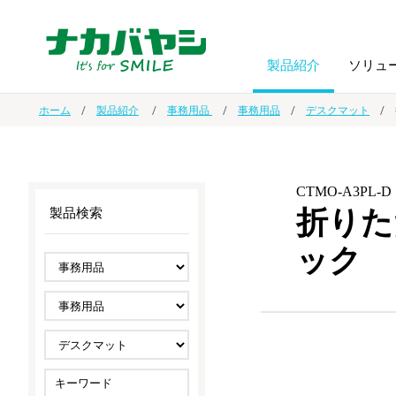
製品紹介
ソリュ
ホーム
製品紹介
事務用品
事務用品
デスクマット
フォトフ
BPO
トップメッセージ
（ビジネス・プロセス・アウトソーシング）
アルバム
額縁
CTMO-A3PL-D
折りた
製品検索
オーダー手帳・ノベルティ制作
IR情報
プリンタ用紙
ノート・
ック
スマートフォン・
ドキュメントスキャニングサービス
サステナビリティ
ゲーム関
タブレット関連
導入事例
防災・
シルバー
セキュリティ用品