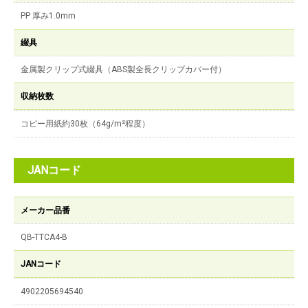
PP 厚み1.0mm
綴具
金属製クリップ式綴具（ABS製全長クリップカバー付）
収納枚数
コピー用紙約30枚（64g/m²程度）
JANコード
メーカー品番
QB-TTCA4-B
JANコード
4902205694540