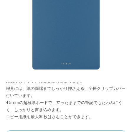
立てて使えるクリップボード
メーカー希望小売価格：
¥1,200
+ 税
ワンステップで自立する、スタンド機能付きのクリップボードで
す。
ボード裏のスタンドを下に引っ張るだけでかんたんに自立させる
ことができます。
自立させることで、自宅や職場の限られた机上スペースの有効活
用ができ、また、PCと同じ目線で入力作業ができるため書類の
確認がしやすく、作業効率も高まります。
綴具には、紙の両端までしっかり押さえる、全長クリップカバー
付いています。
4.5mmの超極厚ボードで、立ったままでの筆記でもたわみにく
く、しっかりと書き込めます。
コピー用紙を最大30枚はさむことができます。