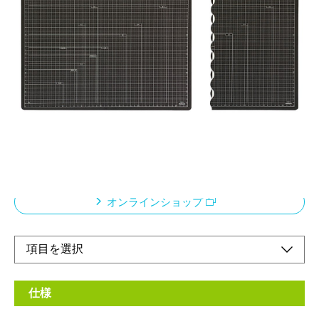
手芸クラフトにお子様のリビング学習図画工作に
最適!!
メーカー希望小売価格：
¥3,130
+ 税
●切り目が目立ちにくい表面加工。オレフィン系素材を使用した
環境配慮商品
●ウラ面は粘土細工に最適、ノリなどが付きにくい加工。
オンラインショップ
仕様