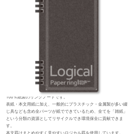
全パーツを資源としてリサイクル！100％紙製の環
境配慮型製品
メーカー希望小売価格：
¥480
+ 税
生産終了品
【FSC® 認証商品】
「ロジカル・ペーパーリングノート」は綴じ具が紙でできた
100％紙製のリングノートです。
表紙・本文用紙に加え、一般的にプラスチック・金属製が多い綴
じ具なども含め全パーツが紙でできているため、全てを「雑紙」
という分類の資源としてリサイクルでき環境保全に貢献できま
す。
本文罫はまとめやすく見やすいロジカル罫を使用しています。