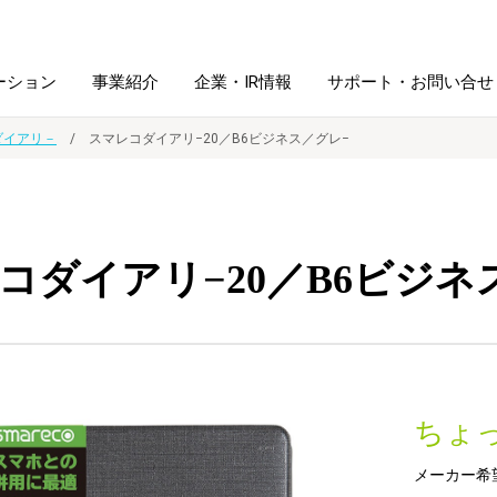
ーション
事業紹介
企業・IR情報
サポート・お問い合せ
ダイアリ－
スマレコダイアリ−20／B6ビジネス／グレ−
レーム・
シュレッダ・
図書館ソリューション
経営方針
ラミネータ
コダイアリ−20／B6ビジネ
ファイル・
学校ソリューション
沿革
紙製品
ホルダー用品
総務＋クリエイティブ
採用情報
連
デジタルカメラ関連
ちょ
デジタル文具
メーカー希