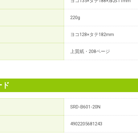
ヨコ135×タテ188×厚み11mm
220g
ヨコ128×タテ182mm
上質紙・208ページ
ード
SRD-B601-20N
4902205681243