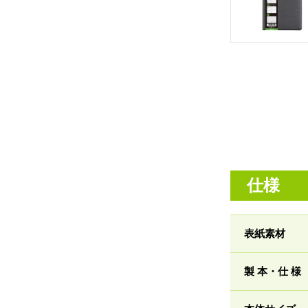
仕様
表紙素材
製 本・仕 様