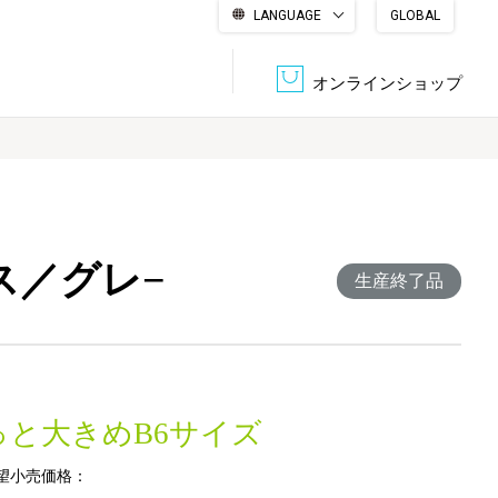
LANGUAGE
GLOBAL
English
繁體中文
简体中文
한국어
日本語
オンラインショップ
文書管理・機密抹消
会社概要
収納・整理用品
ファニチャー
ス／グレ−
DPS（データ・プリント・サービス）
認証一覧
生産終了品
筆記具
パソコン周辺機器
サステナブルな紙器製品「asue（あすえ）」
ボード用品
事務用品
っと大きめB6サイズ
キャラクター・
学童用品
シリーズ商品
望小売価格：