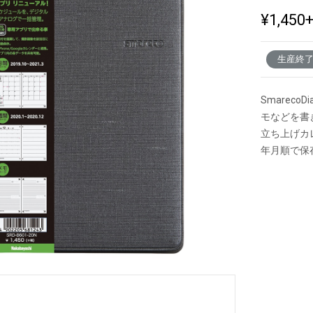
¥1,450
新製品一覧
生産終
Smarec
モなどを書
立ち上げカ
年月順で保