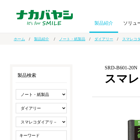
製品紹介
ソリュ
ホーム
製品紹介
ノート・紙製品
ダイアリー
スマレコ
フォトフ
BPO
トップメッセージ
（ビジネス・プロセス・アウトソーシング）
アルバム
額縁
SRD-B601-20N
スマレ
製品検索
オーダー手帳・ノベルティ制作
IR情報
プリンタ用紙
ノート・
スマートフォン・
ドキュメントスキャニングサービス
サステナビリティ
ゲーム関
タブレット関連
導入事例
防災・
シルバー
セキュリティ用品