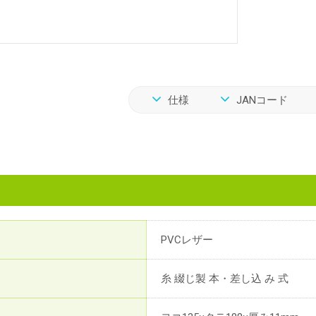
仕様
JANコード
PVCレザー
糸 綴じ製 本・差し込 み 式