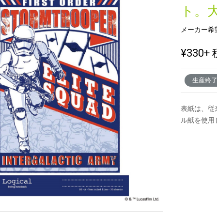
ト。
メーカー希
新製品一覧
¥330
+ 
生産終
表紙は、従
ル紙を使用