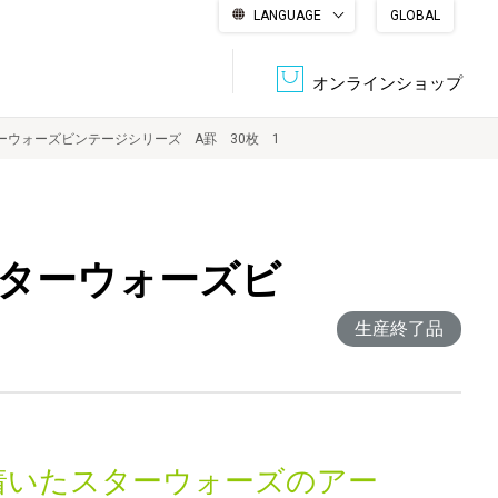
LANGUAGE
GLOBAL
English
繁體中文
简体中文
한국어
日本語
オンラインショップ
ーウォーズビンテージシリーズ A罫 30枚 1
文書管理・機密抹消
会社概要
収納・整理用品
ファニチャー
スターウォーズビ
DPS（データ・プリント・サービス）
認証一覧
筆記具
パソコン周辺機器
生産終了品
サステナブルな紙器製品「asue（あすえ）」
ボード用品
事務用品
キャラクター・
学童用品
シリーズ商品
着いたスターウォーズのアー