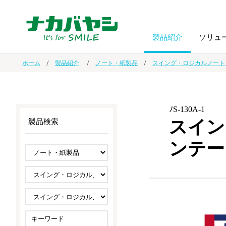
製品紹介
ソリュ
ホーム
製品紹介
ノート・紙製品
スイング・ロジカルノート
フォトフ
BPO
トップメッセージ
（ビジネス・プロセス・アウトソーシング）
アルバム
額縁
ﾉS-130A-1
スイン
製品検索
オーダー手帳・ノベルティ制作
IR情報
プリンタ用紙
ノート・
ンテー
スマートフォン・
ドキュメントスキャニングサービス
サステナビリティ
ゲーム関
タブレット関連
導入事例
防災・
シルバー
セキュリティ用品