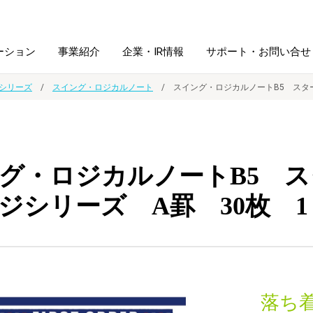
ーション
事業紹介
企業・IR情報
サポート・お問い合せ
シリーズ
スイング・ロジカルノート
スイング・ロジカルノートB5 スタ
レーム・
シュレッダ・
図書館ソリューション
経営方針
ラミネータ
グ・ロジカルノートB5 
ファイル・
学校ソリューション
沿革
紙製品
ホルダー用品
ジシリーズ A罫 30枚 1
総務＋クリエイティブ
採用情報
連
デジタルカメラ関連
デジタル文具
落ち