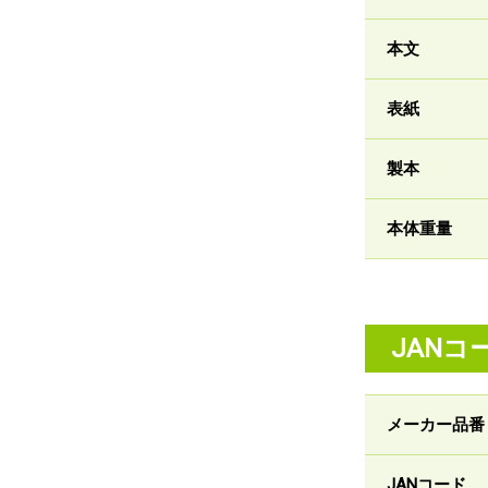
本文
表紙
製本
本体重量
JANコ
メーカー品番
JANコード