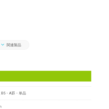
関連製品
B5・A罫・単品
m