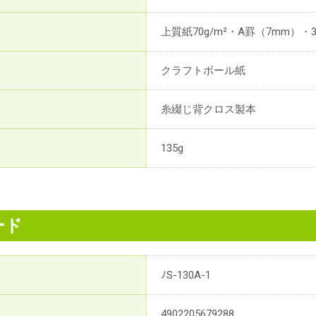
上質紙70g/m²・A罫（7mm）・
クラフトボール紙
糸綴じ背クロス製本
135g
ード
ﾉS-130A-1
4902205679288