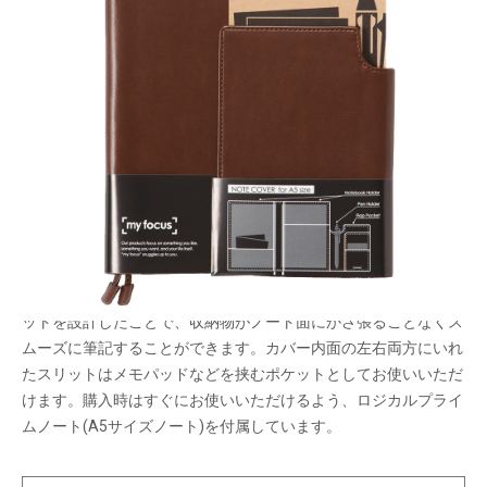
フラップポケットが付いたシンプルなデザインの
A5サイズノートカバーです。
メーカー希望小売価格：
¥2,400
+ 税
生産終了品
【myfocus／マイフォーカス】
付箋や名刺、ペンなどの新たな収納スペースとしてフラップポケ
ットを設計したことで、収納物がノート面にかさ張ることなくス
ムーズに筆記することができます。カバー内面の左右両方にいれ
たスリットはメモパッドなどを挟むポケットとしてお使いいただ
けます。購入時はすぐにお使いいただけるよう、ロジカルプライ
ムノート(A5サイズノート)を付属しています。