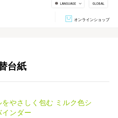
LANGUAGE
GLOBAL
English
繁體中文
简体中文
한국어
日本語
オンラインショップ
文書管理・機密抹消
会社概要
収納・整理用品
ファニチャー
替台紙
DPS（データ・プリント・サービス）
認証一覧
筆記具
パソコン周辺機器
サステナブルな紙器製品「asue（あすえ）」
ボード用品
事務用品
ルをやさしく包む ミルク色シ
キャラクター・
学童用品
シリーズ商品
バインダー