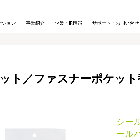
ーション
事業紹介
企業・IR情報
サポート・お問い合せ
レーム・
シュレッダ・
図書館ソリューション
経営方針
ラミネータ
ット／ファスナーポケット
ファイル・
学校ソリューション
沿革
紙製品
ホルダー用品
総務＋クリエイティブ
採用情報
連
デジタルカメラ関連
シー
デジタル文具
ール