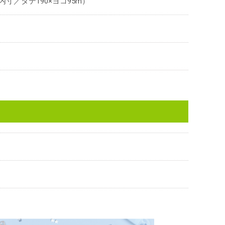
内寸／タテ190×ヨコ95m）