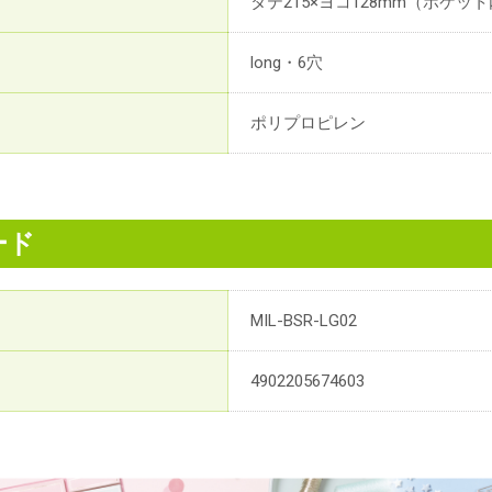
タテ215×ヨコ128mm（ポケット
long・6穴
ポリプロピレン
ード
MIL-BSR-LG02
4902205674603