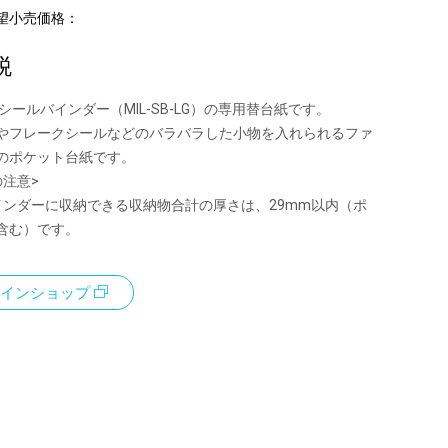
望小売価格：
税
シールバインダー（MIL-SB-LG）の専用替台紙です。
やフレークシールなどのバラバラした小物を入れられるファ
のポケット台紙です。
の注意>
インダーに収納できる収納物合計の厚さは、29mm以内（ポ
含む）です。
インショップ