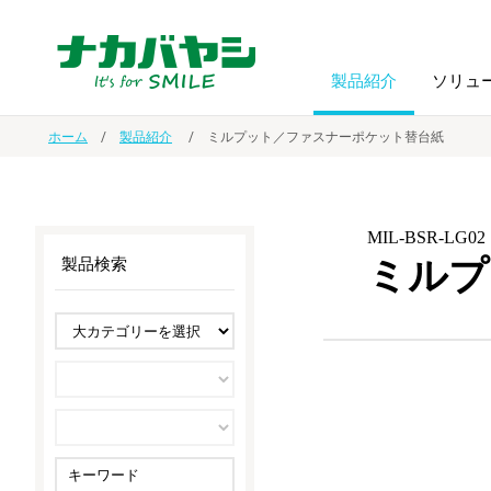
製品紹介
ソリュ
ホーム
製品紹介
ミルプット／ファスナーポケット替台紙
フォトフ
BPO
トップメッセージ
（ビジネス・プロセス・アウトソーシング）
アルバム
額縁
MIL-BSR-LG02
ミルプ
製品検索
オーダー手帳・ノベルティ制作
IR情報
プリンタ用紙
ノート・
スマートフォン・
ドキュメントスキャニングサービス
サステナビリティ
ゲーム関
タブレット関連
導入事例
防災・
シルバー
セキュリティ用品