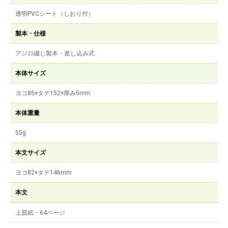
透明PVCシート（しおり付）
製本・仕様
アジロ綴じ製本・差し込み式
本体サイズ
ヨコ85×タテ152×厚み5mm
本体重量
55g
本文サイズ
ヨコ82×タテ146mm
本文
上質紙・64ページ