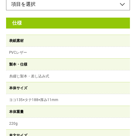
仕様
表紙素材
PVCレザー
製本・仕様
糸綴じ製本・差し込み式
本体サイズ
ヨコ135×タテ188×厚み11mm
本体重量
220g
本文サイズ