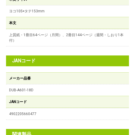
ヨコ105×タテ153mm
本文
上質紙・1冊目64ページ（月間）、2冊目144ページ（週間・しおり1本
付）
JANコード
メーカー品番
DUB-A601-18D
JANコード
4902205660477
関連製品