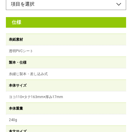
仕様
表紙素材
透明PVCシート
製本・仕様
糸綴じ製本・差し込み式
本体サイズ
ヨコ110×タテ163mm×厚み17mm
本体重量
240g
本文サイズ