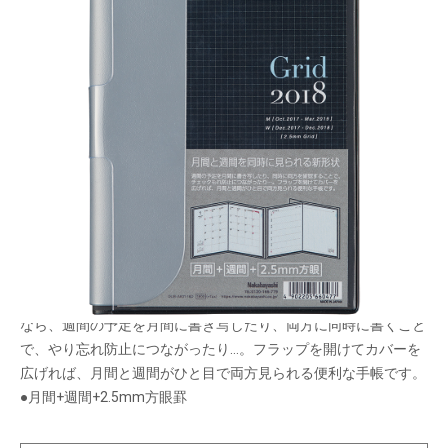
ダブル開きで、もう予定のダブルブッキングはな
し！マンスリーとウィークリーが1つになった新型
手帳
メーカー希望小売価格：
¥1,800
+ 税
生産終了品
月間と週間を両方広げて見たいと思っていたあなたへ。この手帳
なら、週間の予定を月間に書き写したり、両方に同時に書くこと
で、やり忘れ防止につながったり…。フラップを開けてカバーを
広げれば、月間と週間がひと目で両方見られる便利な手帳です。
●月間+週間+2.5mm方眼罫